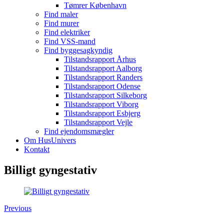
Tømrer København
Find maler
Find murer
Find elektriker
Find VSS-mand
Find byggesagkyndig
Tilstandsrapport Århus
Tilstandsrapport Aalborg
Tilstandsrapport Randers
Tilstandsrapport Odense
Tilstandsrapport Silkeborg
Tilstandsrapport Viborg
Tilstandsrapport Esbjerg
Tilstandsrapport Vejle
Find ejendomsmægler
Om HusUnivers
Kontakt
Billigt gyngestativ
Previous