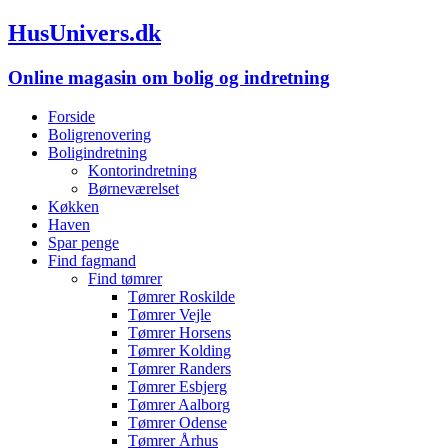
HusUnivers.dk
Online magasin om bolig og indretning
Forside
Boligrenovering
Boligindretning
Kontorindretning
Børneværelset
Køkken
Haven
Spar penge
Find fagmand
Find tømrer
Tømrer Roskilde
Tømrer Vejle
Tømrer Horsens
Tømrer Kolding
Tømrer Randers
Tømrer Esbjerg
Tømrer Aalborg
Tømrer Odense
Tømrer Århus