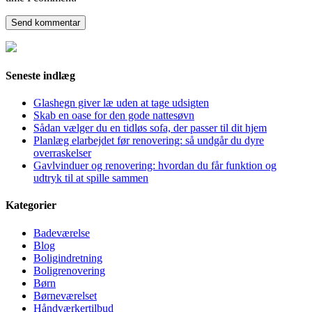
Seneste indlæg
Glashegn giver læ uden at tage udsigten
Skab en oase for den gode nattesøvn
Sådan vælger du en tidløs sofa, der passer til dit hjem
Planlæg elarbejdet før renovering: så undgår du dyre
overraskelser
Gavlvinduer og renovering: hvordan du får funktion og
udtryk til at spille sammen
Kategorier
Badeværelse
Blog
Boligindretning
Boligrenovering
Børn
Børneværelset
Håndværkertilbud