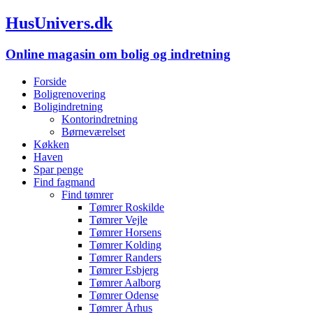
HusUnivers.dk
Online magasin om bolig og indretning
Forside
Boligrenovering
Boligindretning
Kontorindretning
Børneværelset
Køkken
Haven
Spar penge
Find fagmand
Find tømrer
Tømrer Roskilde
Tømrer Vejle
Tømrer Horsens
Tømrer Kolding
Tømrer Randers
Tømrer Esbjerg
Tømrer Aalborg
Tømrer Odense
Tømrer Århus