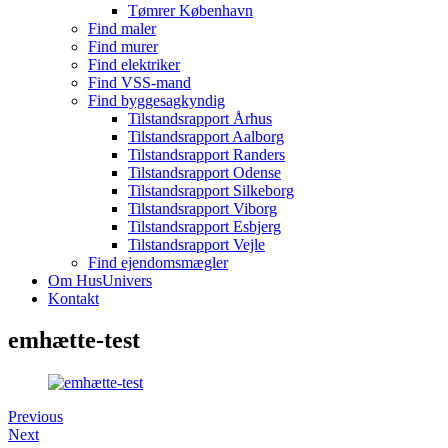
Tømrer København
Find maler
Find murer
Find elektriker
Find VSS-mand
Find byggesagkyndig
Tilstandsrapport Århus
Tilstandsrapport Aalborg
Tilstandsrapport Randers
Tilstandsrapport Odense
Tilstandsrapport Silkeborg
Tilstandsrapport Viborg
Tilstandsrapport Esbjerg
Tilstandsrapport Vejle
Find ejendomsmægler
Om HusUnivers
Kontakt
emhætte-test
Previous
Next