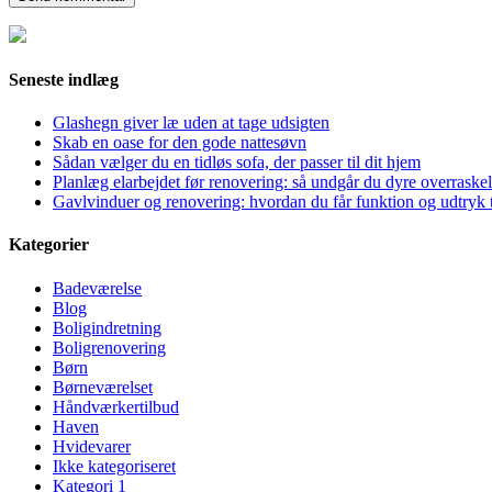
Seneste indlæg
Glashegn giver læ uden at tage udsigten
Skab en oase for den gode nattesøvn
Sådan vælger du en tidløs sofa, der passer til dit hjem
Planlæg elarbejdet før renovering: så undgår du dyre overraskel
Gavlvinduer og renovering: hvordan du får funktion og udtryk t
Kategorier
Badeværelse
Blog
Boligindretning
Boligrenovering
Børn
Børneværelset
Håndværkertilbud
Haven
Hvidevarer
Ikke kategoriseret
Kategori 1