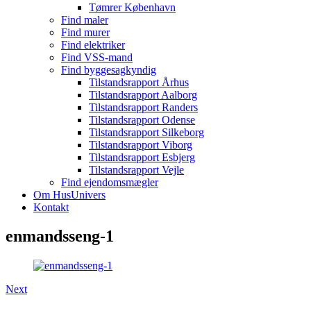
Tømrer København
Find maler
Find murer
Find elektriker
Find VSS-mand
Find byggesagkyndig
Tilstandsrapport Århus
Tilstandsrapport Aalborg
Tilstandsrapport Randers
Tilstandsrapport Odense
Tilstandsrapport Silkeborg
Tilstandsrapport Viborg
Tilstandsrapport Esbjerg
Tilstandsrapport Vejle
Find ejendomsmægler
Om HusUnivers
Kontakt
enmandsseng-1
Next