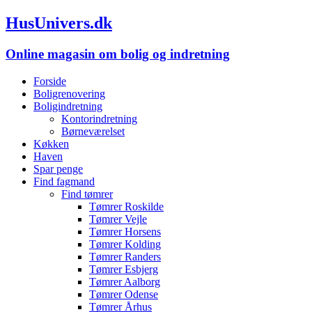
HusUnivers.dk
Online magasin om bolig og indretning
Forside
Boligrenovering
Boligindretning
Kontorindretning
Børneværelset
Køkken
Haven
Spar penge
Find fagmand
Find tømrer
Tømrer Roskilde
Tømrer Vejle
Tømrer Horsens
Tømrer Kolding
Tømrer Randers
Tømrer Esbjerg
Tømrer Aalborg
Tømrer Odense
Tømrer Århus