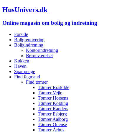
HusUnivers.dk
Online magasin om bolig og indretning
Forside
Boligrenovering
Boligindretning
Kontorindretning
Børneværelset
Køkken
Haven
Spar penge
Find fagmand
Find tømrer
Tømrer Roskilde
Tømrer Vejle
Tømrer Horsens
Tømrer Kolding
Tømrer Randers
Tømrer Esbjerg
Tømrer Aalborg
Tømrer Odense
Tømrer Århus