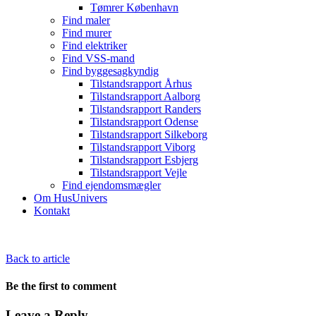
Tømrer København
Find maler
Find murer
Find elektriker
Find VSS-mand
Find byggesagkyndig
Tilstandsrapport Århus
Tilstandsrapport Aalborg
Tilstandsrapport Randers
Tilstandsrapport Odense
Tilstandsrapport Silkeborg
Tilstandsrapport Viborg
Tilstandsrapport Esbjerg
Tilstandsrapport Vejle
Find ejendomsmægler
Om HusUnivers
Kontakt
Back to article
Be the first to comment
Leave a Reply