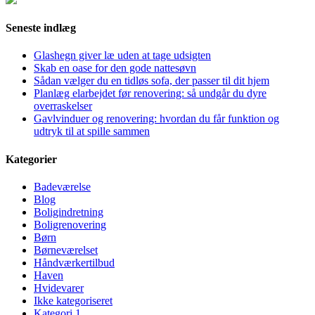
Seneste indlæg
Glashegn giver læ uden at tage udsigten
Skab en oase for den gode nattesøvn
Sådan vælger du en tidløs sofa, der passer til dit hjem
Planlæg elarbejdet før renovering: så undgår du dyre
overraskelser
Gavlvinduer og renovering: hvordan du får funktion og
udtryk til at spille sammen
Kategorier
Badeværelse
Blog
Boligindretning
Boligrenovering
Børn
Børneværelset
Håndværkertilbud
Haven
Hvidevarer
Ikke kategoriseret
Kategori 1