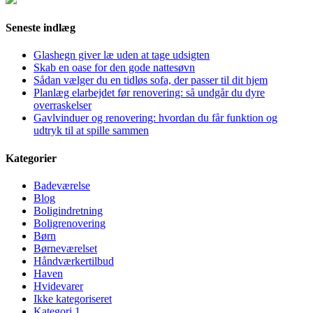
Seneste indlæg
Glashegn giver læ uden at tage udsigten
Skab en oase for den gode nattesøvn
Sådan vælger du en tidløs sofa, der passer til dit hjem
Planlæg elarbejdet før renovering: så undgår du dyre
overraskelser
Gavlvinduer og renovering: hvordan du får funktion og
udtryk til at spille sammen
Kategorier
Badeværelse
Blog
Boligindretning
Boligrenovering
Børn
Børneværelset
Håndværkertilbud
Haven
Hvidevarer
Ikke kategoriseret
Kategori 1