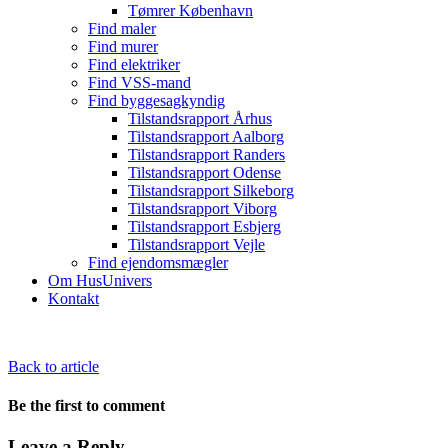
Tømrer København
Find maler
Find murer
Find elektriker
Find VSS-mand
Find byggesagkyndig
Tilstandsrapport Århus
Tilstandsrapport Aalborg
Tilstandsrapport Randers
Tilstandsrapport Odense
Tilstandsrapport Silkeborg
Tilstandsrapport Viborg
Tilstandsrapport Esbjerg
Tilstandsrapport Vejle
Find ejendomsmægler
Om HusUnivers
Kontakt
Back to article
Be the first to comment
Leave a Reply