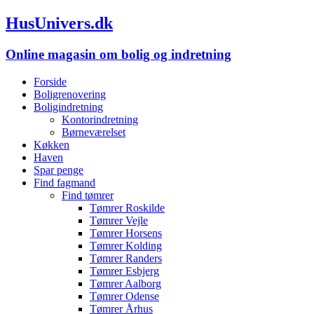
HusUnivers.dk
Online magasin om bolig og indretning
Forside
Boligrenovering
Boligindretning
Kontorindretning
Børneværelset
Køkken
Haven
Spar penge
Find fagmand
Find tømrer
Tømrer Roskilde
Tømrer Vejle
Tømrer Horsens
Tømrer Kolding
Tømrer Randers
Tømrer Esbjerg
Tømrer Aalborg
Tømrer Odense
Tømrer Århus