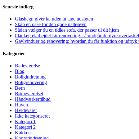
Seneste indlæg
Glashegn giver læ uden at tage udsigten
Skab en oase for den gode nattesøvn
Sådan vælger du en tidløs sofa, der passer til dit hjem
Planlæg elarbejdet før renovering: så undgår du dyre overraskel
Gavlvinduer og renovering: hvordan du får funktion og udtryk t
Kategorier
Badeværelse
Blog
Boligindretning
Boligrenovering
Børn
Børneværelset
Håndværkertilbud
Haven
Hvidevarer
Ikke kategoriseret
Kategori 1
Kategori 2
Køkken
Kontorindretning