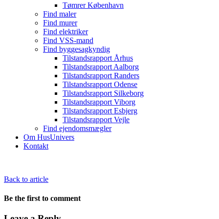
Tømrer København
Find maler
Find murer
Find elektriker
Find VSS-mand
Find byggesagkyndig
Tilstandsrapport Århus
Tilstandsrapport Aalborg
Tilstandsrapport Randers
Tilstandsrapport Odense
Tilstandsrapport Silkeborg
Tilstandsrapport Viborg
Tilstandsrapport Esbjerg
Tilstandsrapport Vejle
Find ejendomsmægler
Om HusUnivers
Kontakt
Back to article
Be the first to comment
Leave a Reply