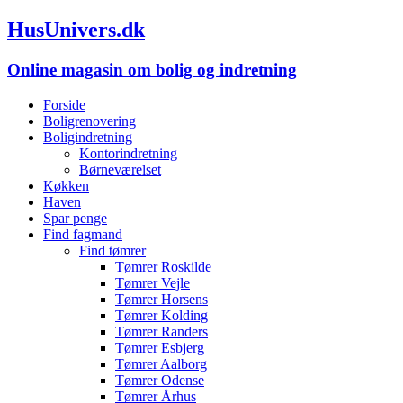
HusUnivers.dk
Online magasin om bolig og indretning
Forside
Boligrenovering
Boligindretning
Kontorindretning
Børneværelset
Køkken
Haven
Spar penge
Find fagmand
Find tømrer
Tømrer Roskilde
Tømrer Vejle
Tømrer Horsens
Tømrer Kolding
Tømrer Randers
Tømrer Esbjerg
Tømrer Aalborg
Tømrer Odense
Tømrer Århus