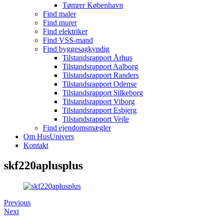
Tømrer København
Find maler
Find murer
Find elektriker
Find VSS-mand
Find byggesagkyndig
Tilstandsrapport Århus
Tilstandsrapport Aalborg
Tilstandsrapport Randers
Tilstandsrapport Odense
Tilstandsrapport Silkeborg
Tilstandsrapport Viborg
Tilstandsrapport Esbjerg
Tilstandsrapport Vejle
Find ejendomsmægler
Om HusUnivers
Kontakt
skf220aplusplus
Previous
Next