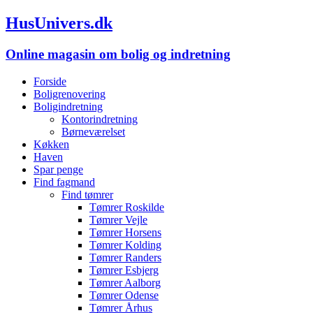
HusUnivers.dk
Online magasin om bolig og indretning
Forside
Boligrenovering
Boligindretning
Kontorindretning
Børneværelset
Køkken
Haven
Spar penge
Find fagmand
Find tømrer
Tømrer Roskilde
Tømrer Vejle
Tømrer Horsens
Tømrer Kolding
Tømrer Randers
Tømrer Esbjerg
Tømrer Aalborg
Tømrer Odense
Tømrer Århus