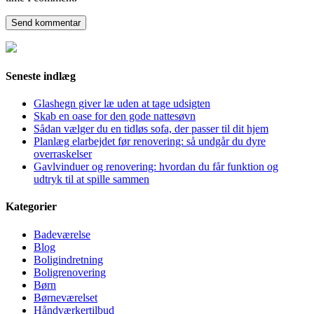
Seneste indlæg
Glashegn giver læ uden at tage udsigten
Skab en oase for den gode nattesøvn
Sådan vælger du en tidløs sofa, der passer til dit hjem
Planlæg elarbejdet før renovering: så undgår du dyre
overraskelser
Gavlvinduer og renovering: hvordan du får funktion og
udtryk til at spille sammen
Kategorier
Badeværelse
Blog
Boligindretning
Boligrenovering
Børn
Børneværelset
Håndværkertilbud