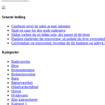
Seneste indlæg
Glashegn giver læ uden at tage udsigten
Skab en oase for den gode nattesøvn
Sådan vælger du en tidløs sofa, der passer til dit hjem
Planlæg elarbejdet før renovering: så undgår du dyre overraskel
Gavlvinduer og renovering: hvordan du får funktion og udtryk t
Kategorier
Badeværelse
Blog
Boligindretning
Boligrenovering
Børn
Børneværelset
Håndværkertilbud
Haven
Hvidevarer
Ikke kategoriseret
Kategori 1