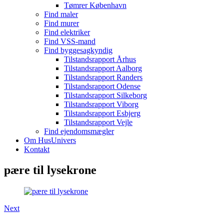
Tømrer København
Find maler
Find murer
Find elektriker
Find VSS-mand
Find byggesagkyndig
Tilstandsrapport Århus
Tilstandsrapport Aalborg
Tilstandsrapport Randers
Tilstandsrapport Odense
Tilstandsrapport Silkeborg
Tilstandsrapport Viborg
Tilstandsrapport Esbjerg
Tilstandsrapport Vejle
Find ejendomsmægler
Om HusUnivers
Kontakt
pære til lysekrone
Next