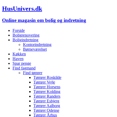
HusUnivers.dk
Online magasin om bolig og indretning
Forside
Boligrenovering
Boligindretning
Kontorindretning
Børneværelset
Køkken
Haven
Spar penge
Find fagmand
Find tømrer
Tømrer Roskilde
Tømrer Vejle
Tømrer Horsens
Tømrer Kolding
Tømrer Randers
Tømrer Esbjerg
Tømrer Aalborg
Tømrer Odense
Tømrer Århus