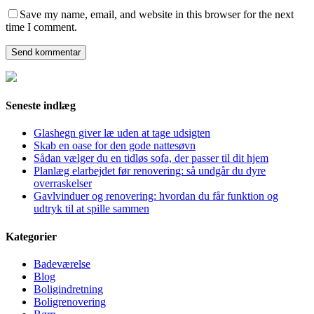
Save my name, email, and website in this browser for the next
time I comment.
Seneste indlæg
Glashegn giver læ uden at tage udsigten
Skab en oase for den gode nattesøvn
Sådan vælger du en tidløs sofa, der passer til dit hjem
Planlæg elarbejdet før renovering: så undgår du dyre
overraskelser
Gavlvinduer og renovering: hvordan du får funktion og
udtryk til at spille sammen
Kategorier
Badeværelse
Blog
Boligindretning
Boligrenovering