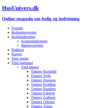
HusUnivers.dk
Online magasin om bolig og indretning
Forside
Boligrenovering
Boligindretning
Kontorindretning
Børneværelset
Køkken
Haven
Spar penge
Find fagmand
Find tømrer
Tømrer Roskilde
Tømrer Vejle
Tømrer Horsens
Tømrer Kolding
Tømrer Randers
Tømrer Esbjerg
Tømrer Aalborg
Tømrer Odense
Tømrer Århus