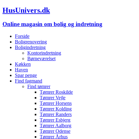
HusUnivers.dk
Online magasin om bolig og indretning
Forside
Boligrenovering
Boligindretning
Kontorindretning
Børneværelset
Køkken
Haven
Spar penge
Find fagmand
Find tømrer
Tømrer Roskilde
Tømrer Vejle
Tømrer Horsens
Tømrer Kolding
Tømrer Randers
Tømrer Esbjerg
Tømrer Aalborg
Tømrer Odense
Tømrer Århus