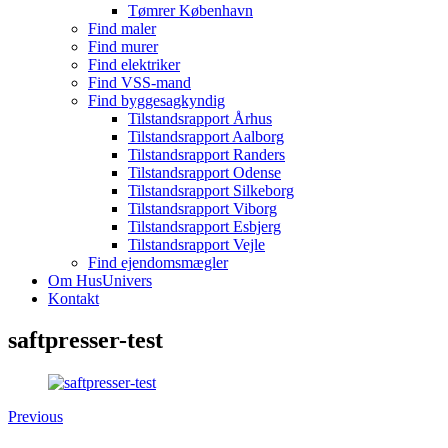
Tømrer København
Find maler
Find murer
Find elektriker
Find VSS-mand
Find byggesagkyndig
Tilstandsrapport Århus
Tilstandsrapport Aalborg
Tilstandsrapport Randers
Tilstandsrapport Odense
Tilstandsrapport Silkeborg
Tilstandsrapport Viborg
Tilstandsrapport Esbjerg
Tilstandsrapport Vejle
Find ejendomsmægler
Om HusUnivers
Kontakt
saftpresser-test
Previous