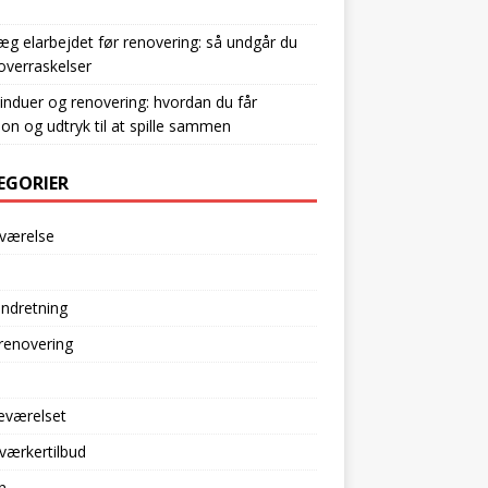
æg elarbejdet før renovering: så undgår du
overraskelser
induer og renovering: hvordan du får
ion og udtryk til at spille sammen
EGORIER
værelse
indretning
renovering
eværelset
værkertilbud
n