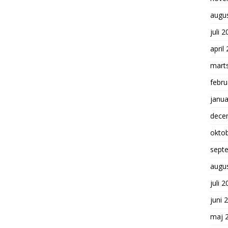
augu
juli 
april
mart
febru
janua
dece
okto
sept
augu
juli 
juni 
maj 