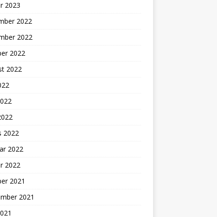
r 2023
mber 2022
mber 2022
ber 2022
st 2022
2022
2022
2022
s 2022
ar 2022
r 2022
ber 2021
ember 2021
2021