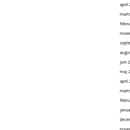
april
mart
febru
nove
sept
augu
juni 
maj 
april
mart
febru
janua
dece
nove