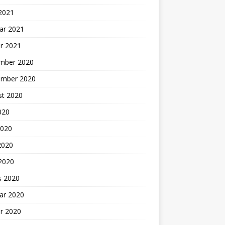
 2021
ar 2021
r 2021
mber 2020
ember 2020
st 2020
2020
2020
2020
 2020
s 2020
ar 2020
r 2020