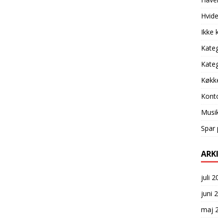
Hvide
Ikke 
Kateg
Kateg
Køkk
Konto
Musi
Spar
ARK
juli 
juni 
maj 