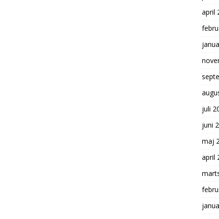
april
febru
janua
nove
sept
augu
juli 
juni 
maj 
april
mart
febru
janua