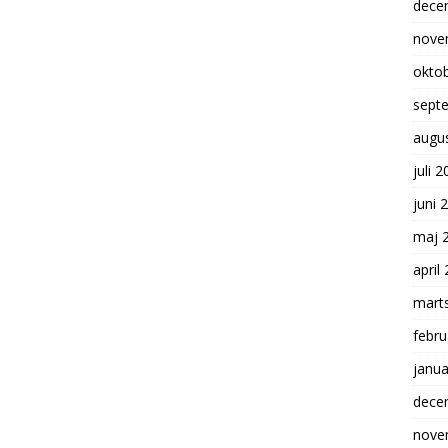
dece
nove
okto
sept
augu
juli 
juni 
maj 
april
mart
febru
janua
dece
nove