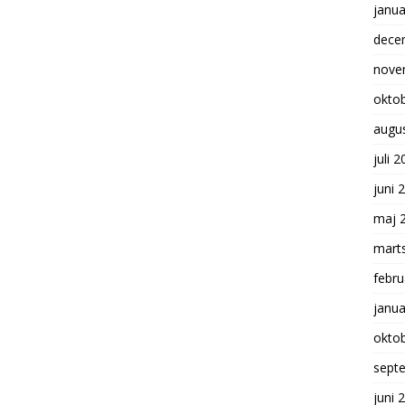
janua
dece
nove
okto
augu
juli 
juni 
maj 
mart
febru
janua
okto
sept
juni 