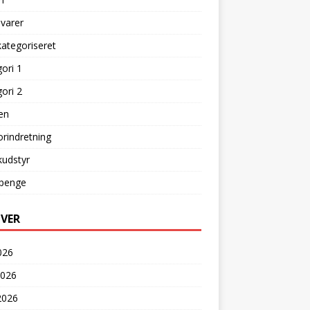
varer
kategoriseret
ori 1
ori 2
en
rindretning
kudstyr
 penge
IVER
2026
2026
2026