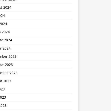
st 2024
2024
 2024
s 2024
ar 2024
r 2024
mber 2023
ber 2023
ember 2023
st 2023
2023
2023
2023