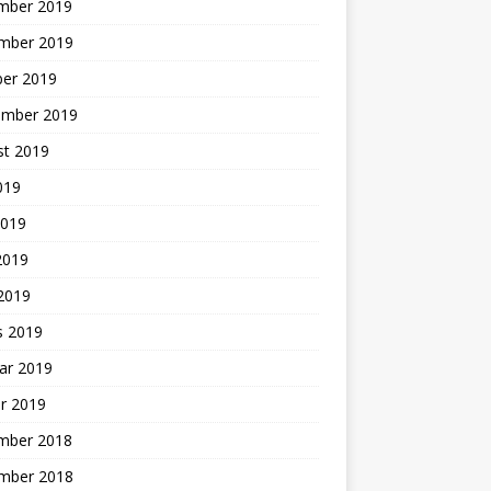
mber 2019
mber 2019
ber 2019
ember 2019
st 2019
2019
2019
2019
 2019
s 2019
ar 2019
r 2019
mber 2018
mber 2018