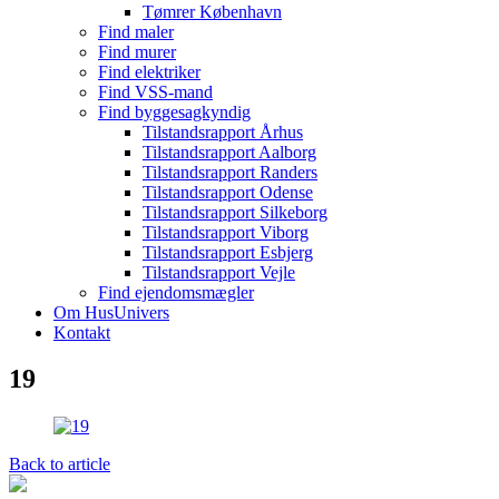
Tømrer København
Find maler
Find murer
Find elektriker
Find VSS-mand
Find byggesagkyndig
Tilstandsrapport Århus
Tilstandsrapport Aalborg
Tilstandsrapport Randers
Tilstandsrapport Odense
Tilstandsrapport Silkeborg
Tilstandsrapport Viborg
Tilstandsrapport Esbjerg
Tilstandsrapport Vejle
Find ejendomsmægler
Om HusUnivers
Kontakt
19
Back to article