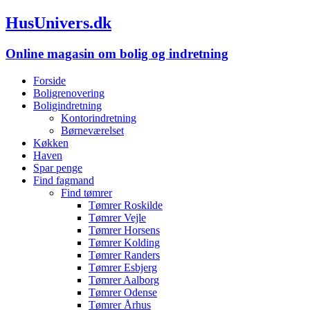
HusUnivers.dk
Online magasin om bolig og indretning
Forside
Boligrenovering
Boligindretning
Kontorindretning
Børneværelset
Køkken
Haven
Spar penge
Find fagmand
Find tømrer
Tømrer Roskilde
Tømrer Vejle
Tømrer Horsens
Tømrer Kolding
Tømrer Randers
Tømrer Esbjerg
Tømrer Aalborg
Tømrer Odense
Tømrer Århus