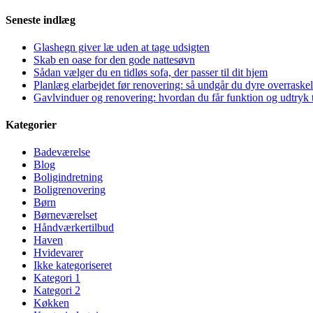
Seneste indlæg
Glashegn giver læ uden at tage udsigten
Skab en oase for den gode nattesøvn
Sådan vælger du en tidløs sofa, der passer til dit hjem
Planlæg elarbejdet før renovering: så undgår du dyre overraskel
Gavlvinduer og renovering: hvordan du får funktion og udtryk t
Kategorier
Badeværelse
Blog
Boligindretning
Boligrenovering
Børn
Børneværelset
Håndværkertilbud
Haven
Hvidevarer
Ikke kategoriseret
Kategori 1
Kategori 2
Køkken