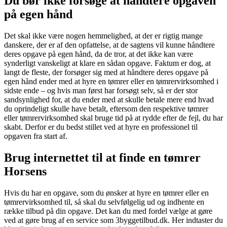
Du bør ikke forsøge at håndtere opgaven
på egen hånd
Det skal ikke være nogen hemmelighed, at der er rigtig mange
danskere, der er af den opfattelse, at de sagtens vil kunne håndtere
deres opgave på egen hånd, da de tror, at det ikke kan være
synderligt vanskeligt at klare en sådan opgave. Faktum er dog, at
langt de fleste, der forsøger sig med at håndtere deres opgave på
egen hånd ender med at hyre en tømrer eller en tømrervirksomhed i
sidste ende – og hvis man først har forsøgt selv, så er der stor
sandsynlighed for, at du ender med at skulle betale mere end hvad
du oprindeligt skulle have betalt, eftersom den respektive tømrer
eller tømrervirksomhed skal bruge tid på at rydde efter de fejl, du har
skabt. Derfor er du bedst stillet ved at hyre en professionel til
opgaven fra start af.
Brug internettet til at finde en tømrer
Horsens
Hvis du har en opgave, som du ønsker at hyre en tømrer eller en
tømrervirksomhed til, så skal du selvfølgelig ud og indhente en
række tilbud på din opgave. Det kan du med fordel vælge at gøre
ved at gøre brug af en service som 3byggetilbud.dk. Her indtaster du