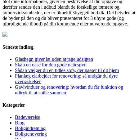
blot dine informationer, giver en beskrivelse af din opgave og
derefter sendes den i udbud blandt de forskellige tømrere og
tømrervirksomheder, der er tilmeldt 3byggetilbud.dk. Det betyder, at
de byder på den og du bliver præsenteret for 3 uhyre gode (og
uforpligtende tilbud) på din kommende eller nuværende opgave.
Seneste indlæg
Glashegn giver læ uden at tage udsigten
Skab en oase for den gode nattesøvn
Sådan vælger du en tidløs sofa, der passer til dit hjem
Planlæg elarbejdet før renovering: så undgår du dyre
overraskelser
Gavlvinduer og renovering: hvordan du får funktion og
udtryk til at spille sammen
Kategorier
Badeværelse
Blog
Boligindretning
Boligrenovering