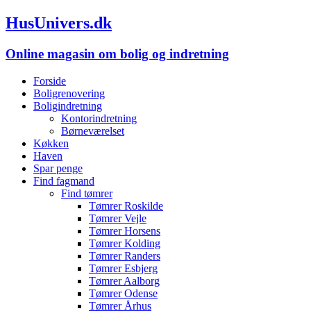
HusUnivers.dk
Online magasin om bolig og indretning
Forside
Boligrenovering
Boligindretning
Kontorindretning
Børneværelset
Køkken
Haven
Spar penge
Find fagmand
Find tømrer
Tømrer Roskilde
Tømrer Vejle
Tømrer Horsens
Tømrer Kolding
Tømrer Randers
Tømrer Esbjerg
Tømrer Aalborg
Tømrer Odense
Tømrer Århus