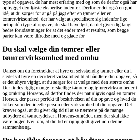
type af opgaver, de har mest erfaring med og som de derfor også har
opbygget den første ekspertise indenfor. Derfor er det også en god
idé, at du sørger for at gå på jagt efter en tømrer eller en
tømrervirksomhed, der har valgt at specialisere sig indenfor lige
netop dén type af opgave, du skal have løst, da det giver dig langt
bedre forudsætninger for at det ender med et resultat, som begge
parter kan være tilfredse med og glade for.
Du skal vælge din tømrer eller
tømrervirksomhed med omhu
Uanset om du foretrækker at hyre en selvstændig tømrer eller du i
stedet vil hyre en decideret virksomhed til at håndtere din opgave, så
er det uhyre vigtigt, at du sørger for at vælge med den største omhu.
Der findes rigtig mange forskellige tømrere og tømrervirksomheder i
og omkring Horsens, så derfor findes der naturligvis også en tømrer
Horsen, der passer perfekt til beskrivelsen af din opgave og hvad du
tolker som den ideelle person eller virksomhed til din opgave. Det
kræver også, at du giver dig tid til at se nærmere på de mange
udbydere af tømrerydelser i Horsens-området, men der skal ikke
være nogen tvivl om, at din tid er rigtig godt givet ud i denne
sammenhæng.