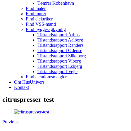
Tømrer København
Find maler
Find murer
Find elektriker
Find VSS-mand
Find byggesagkyndig
Tilstandsrapport Århus
Tilstandsrapport Aalborg
Tilstandsrapport Randers
Tilstandsrapport Odense
Tilstandsrapport Silkeborg
Tilstandsrapport Viborg
Tilstandsrapport Esbjerg
Tilstandsrapport Vejle
Find ejendomsmægler
Om HusUnivers
Kontakt
citruspresser-test
Previous