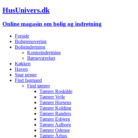
HusUnivers.dk
Online magasin om bolig og indretning
Forside
Boligrenovering
Boligindretning
Kontorindretning
Børneværelset
Køkken
Haven
Spar penge
Find fagmand
Find tømrer
Tømrer Roskilde
Tømrer Vejle
Tømrer Horsens
Tømrer Kolding
Tømrer Randers
Tømrer Esbjerg
Tømrer Aalborg
Tømrer Odense
Tømrer Århus