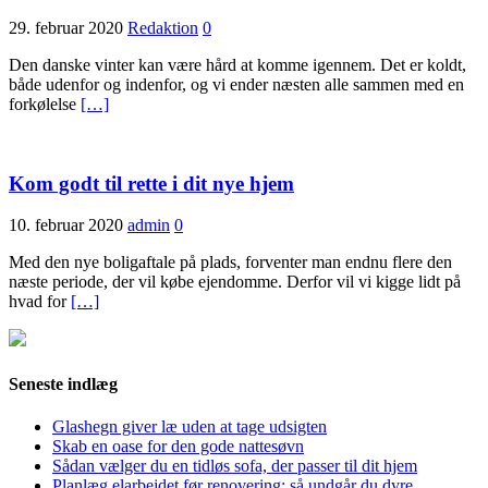
29. februar 2020
Redaktion
0
Den danske vinter kan være hård at komme igennem. Det er koldt,
både udenfor og indenfor, og vi ender næsten alle sammen med en
forkølelse
[…]
Kom godt til rette i dit nye hjem
10. februar 2020
admin
0
Med den nye boligaftale på plads, forventer man endnu flere den
næste periode, der vil købe ejendomme. Derfor vil vi kigge lidt på
hvad for
[…]
Seneste indlæg
Glashegn giver læ uden at tage udsigten
Skab en oase for den gode nattesøvn
Sådan vælger du en tidløs sofa, der passer til dit hjem
Planlæg elarbejdet før renovering: så undgår du dyre