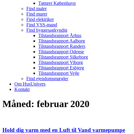
Tømrer København
Find maler
Find murer
Find elektriker
Find VSS-mand
Find byggesagkyndig
Tilstandsrapport Århus
Tilstandsrapport Aalborg
Tilstandsrapport Randers
Tilstandsrapport Odense
Tilstandsrapport Silkeborg
Tilstandsrapport Viborg
Tilstandsrapport Esbjerg
Tilstandsrapport Vejle
Find ejendomsmægler
Om HusUnivers
Kontakt
Måned:
februar 2020
Hold dig varm med en Luft til Vand varmepumpe