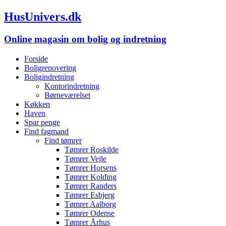
HusUnivers.dk
Online magasin om bolig og indretning
Forside
Boligrenovering
Boligindretning
Kontorindretning
Børneværelset
Køkken
Haven
Spar penge
Find fagmand
Find tømrer
Tømrer Roskilde
Tømrer Vejle
Tømrer Horsens
Tømrer Kolding
Tømrer Randers
Tømrer Esbjerg
Tømrer Aalborg
Tømrer Odense
Tømrer Århus