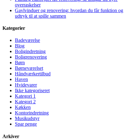
overraskelser
Gavlvinduer og renovering: hvordan du får funktion og
udtryk til at spille sammen
Kategorier
Badeværelse
Blog
Boligindretning
Boligrenovering
Børn
Børneværelset
Håndværkertilbud
Haven
Hvidevarer
Ikke kategoriseret
Kategori 1
Kategori 2
Køkken
Kontorindretning
Musikudstyr
Spar penge
Arkiver