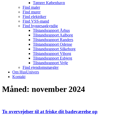
Tømrer København
Find maler
Find murer
Find elektriker
Find VSS-mand
Find byggesagkyndig
Tilstandsrapport Århus
Tilstandsrapport Aalborg
Tilstandsrapport Randers
Tilstandsrapport Odense
Tilstandsrapport Silkeborg
Tilstandsrapport Viborg
Tilstandsrapport Esbjerg
Tilstandsrapport Vejle
Find ejendomsmægler
Om HusUnivers
Kontakt
Måned:
november 2024
To overvejelser til at friske dit badeværelse op