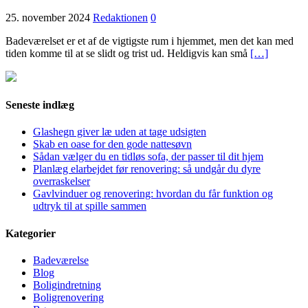
25. november 2024
Redaktionen
0
Badeværelset er et af de vigtigste rum i hjemmet, men det kan med
tiden komme til at se slidt og trist ud. Heldigvis kan små
[…]
Seneste indlæg
Glashegn giver læ uden at tage udsigten
Skab en oase for den gode nattesøvn
Sådan vælger du en tidløs sofa, der passer til dit hjem
Planlæg elarbejdet før renovering: så undgår du dyre
overraskelser
Gavlvinduer og renovering: hvordan du får funktion og
udtryk til at spille sammen
Kategorier
Badeværelse
Blog
Boligindretning
Boligrenovering