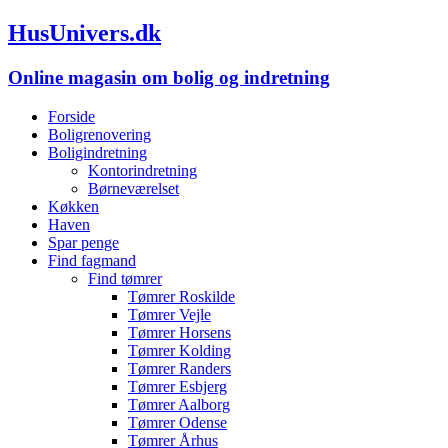
HusUnivers.dk
Online magasin om bolig og indretning
Forside
Boligrenovering
Boligindretning
Kontorindretning
Børneværelset
Køkken
Haven
Spar penge
Find fagmand
Find tømrer
Tømrer Roskilde
Tømrer Vejle
Tømrer Horsens
Tømrer Kolding
Tømrer Randers
Tømrer Esbjerg
Tømrer Aalborg
Tømrer Odense
Tømrer Århus