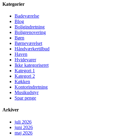
Kategorier
Badeværelse
Blog
Boligindretning
Boligrenovering
Børn
Børneværelset
Håndværkertilbud
Haven
Hvidevarer
Ikke kategoriseret
Kategori 1
Kategori 2
Køkken
Kontorindretning
Musikudstyr
Spar penge
Arkiver
juli 2026
juni 2026
maj 2026