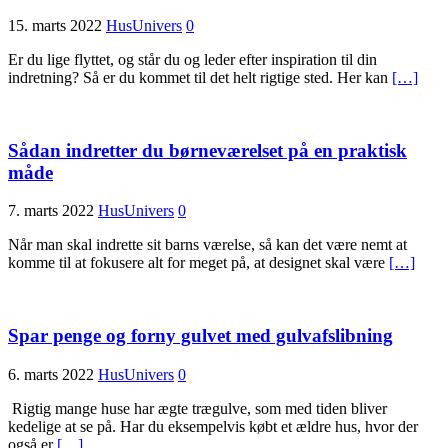
15. marts 2022
HusUnivers
0
Er du lige flyttet, og står du og leder efter inspiration til din
indretning? Så er du kommet til det helt rigtige sted. Her kan
[…]
Sådan indretter du børneværelset på en praktisk
måde
7. marts 2022
HusUnivers
0
Når man skal indrette sit barns værelse, så kan det være nemt at
komme til at fokusere alt for meget på, at designet skal være
[…]
Spar penge og forny gulvet med gulvafslibning
6. marts 2022
HusUnivers
0
Rigtig mange huse har ægte trægulve, som med tiden bliver
kedelige at se på. Har du eksempelvis købt et ældre hus, hvor der
også er
[…]