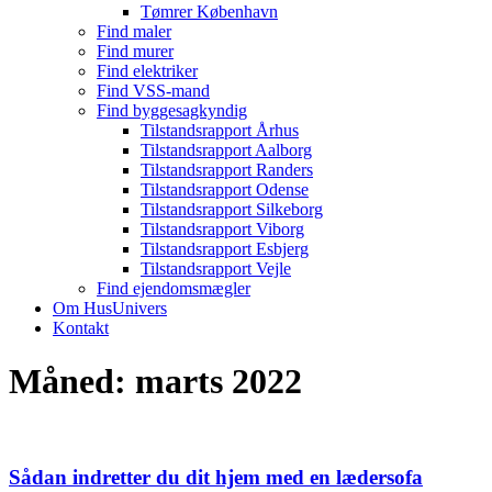
Tømrer København
Find maler
Find murer
Find elektriker
Find VSS-mand
Find byggesagkyndig
Tilstandsrapport Århus
Tilstandsrapport Aalborg
Tilstandsrapport Randers
Tilstandsrapport Odense
Tilstandsrapport Silkeborg
Tilstandsrapport Viborg
Tilstandsrapport Esbjerg
Tilstandsrapport Vejle
Find ejendomsmægler
Om HusUnivers
Kontakt
Måned:
marts 2022
Sådan indretter du dit hjem med en lædersofa