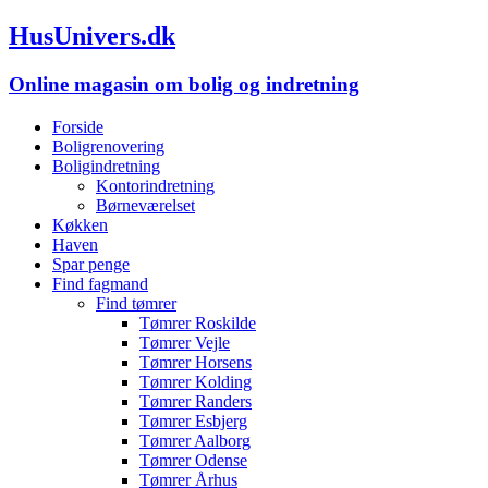
HusUnivers.dk
Online magasin om bolig og indretning
Forside
Boligrenovering
Boligindretning
Kontorindretning
Børneværelset
Køkken
Haven
Spar penge
Find fagmand
Find tømrer
Tømrer Roskilde
Tømrer Vejle
Tømrer Horsens
Tømrer Kolding
Tømrer Randers
Tømrer Esbjerg
Tømrer Aalborg
Tømrer Odense
Tømrer Århus