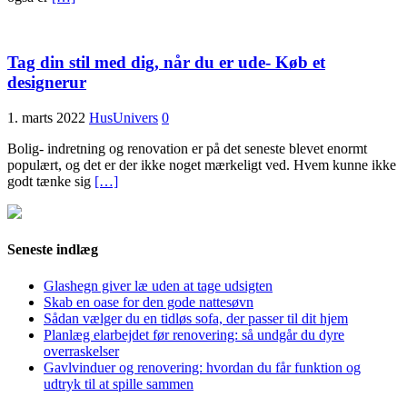
Tag din stil med dig, når du er ude- Køb et
designerur
1. marts 2022
HusUnivers
0
Bolig- indretning og renovation er på det seneste blevet enormt
populært, og det er der ikke noget mærkeligt ved. Hvem kunne ikke
godt tænke sig
[…]
Seneste indlæg
Glashegn giver læ uden at tage udsigten
Skab en oase for den gode nattesøvn
Sådan vælger du en tidløs sofa, der passer til dit hjem
Planlæg elarbejdet før renovering: så undgår du dyre
overraskelser
Gavlvinduer og renovering: hvordan du får funktion og
udtryk til at spille sammen