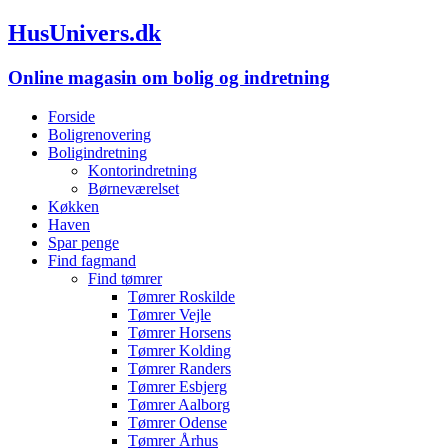
HusUnivers.dk
Online magasin om bolig og indretning
Forside
Boligrenovering
Boligindretning
Kontorindretning
Børneværelset
Køkken
Haven
Spar penge
Find fagmand
Find tømrer
Tømrer Roskilde
Tømrer Vejle
Tømrer Horsens
Tømrer Kolding
Tømrer Randers
Tømrer Esbjerg
Tømrer Aalborg
Tømrer Odense
Tømrer Århus