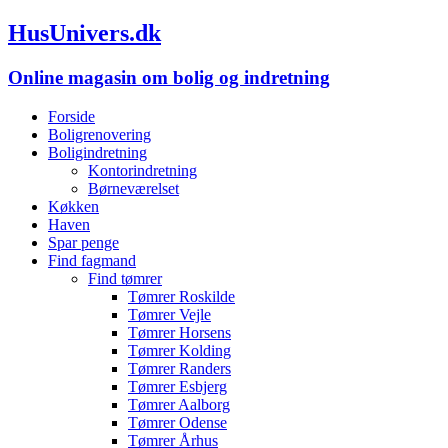
HusUnivers.dk
Online magasin om bolig og indretning
Forside
Boligrenovering
Boligindretning
Kontorindretning
Børneværelset
Køkken
Haven
Spar penge
Find fagmand
Find tømrer
Tømrer Roskilde
Tømrer Vejle
Tømrer Horsens
Tømrer Kolding
Tømrer Randers
Tømrer Esbjerg
Tømrer Aalborg
Tømrer Odense
Tømrer Århus