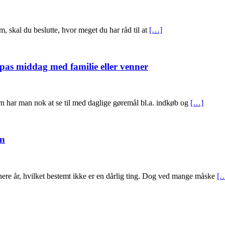
em, skal du beslutte, hvor meget du har råd til at
[…]
apas middag med familie eller venner
 har man nok at se til med daglige gøremål bl.a. indkøb og
[…]
en
re år, hvilket bestemt ikke er en dårlig ting. Dog ved mange måske
[