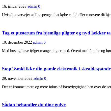
16. januar 2023
admin
0
Hvis du overvejer at låne penge til at købe en bil eller renovere dit hj
Tag et pusterum fra hjemlige pligter og nyd lækker t
10. december 2022
admin
0
Med hus og have følger mange pligter med. Oveni med familie og børn
Stop! Smid ikke din gamle elektronik i skraldespand
29. november 2022
admin
0
Der er kommet mere og mere fokus på bæredygtighed hen over de sene
Sådan behandler du dine gulve