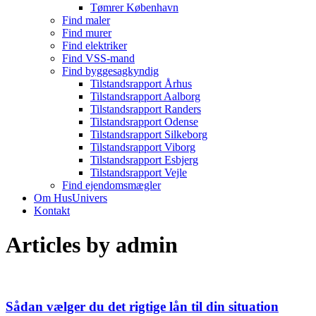
Tømrer København
Find maler
Find murer
Find elektriker
Find VSS-mand
Find byggesagkyndig
Tilstandsrapport Århus
Tilstandsrapport Aalborg
Tilstandsrapport Randers
Tilstandsrapport Odense
Tilstandsrapport Silkeborg
Tilstandsrapport Viborg
Tilstandsrapport Esbjerg
Tilstandsrapport Vejle
Find ejendomsmægler
Om HusUnivers
Kontakt
Articles by
admin
Sådan vælger du det rigtige lån til din situation