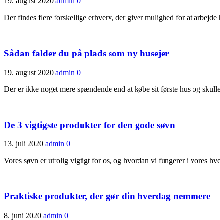
19. august 2020
admin
0
Der findes flere forskellige erhverv, der giver mulighed for at arbejd
Sådan falder du på plads som ny husejer
19. august 2020
admin
0
Der er ikke noget mere spændende end at købe sit første hus og skulle
De 3 vigtigste produkter for den gode søvn
13. juli 2020
admin
0
Vores søvn er utrolig vigtigt for os, og hvordan vi fungerer i vores
Praktiske produkter, der gør din hverdag nemmere
8. juni 2020
admin
0