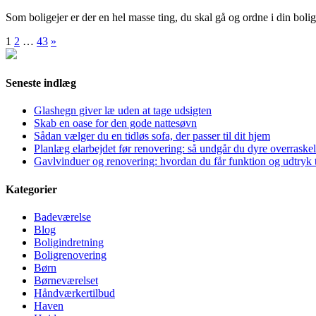
Som boligejer er der en hel masse ting, du skal gå og ordne i din bolig
Indlægsinddeling
1
2
…
43
»
Seneste indlæg
Glashegn giver læ uden at tage udsigten
Skab en oase for den gode nattesøvn
Sådan vælger du en tidløs sofa, der passer til dit hjem
Planlæg elarbejdet før renovering: så undgår du dyre overraskel
Gavlvinduer og renovering: hvordan du får funktion og udtryk t
Kategorier
Badeværelse
Blog
Boligindretning
Boligrenovering
Børn
Børneværelset
Håndværkertilbud
Haven