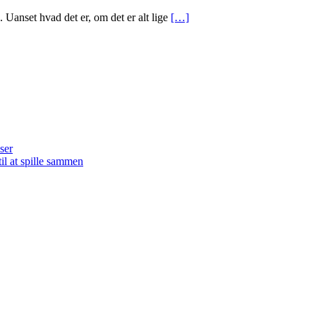
. Uanset hvad det er, om det er alt lige
[…]
ser
il at spille sammen