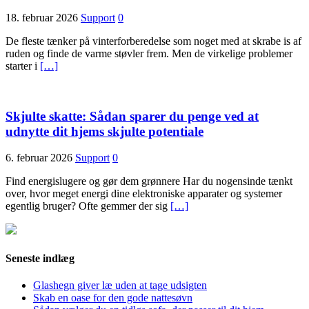
18. februar 2026
Support
0
De fleste tænker på vinterforberedelse som noget med at skrabe is af
ruden og finde de varme støvler frem. Men de virkelige problemer
starter i
[…]
Skjulte skatte: Sådan sparer du penge ved at
udnytte dit hjems skjulte potentiale
6. februar 2026
Support
0
Find energislugere og gør dem grønnere Har du nogensinde tænkt
over, hvor meget energi dine elektroniske apparater og systemer
egentlig bruger? Ofte gemmer der sig
[…]
Seneste indlæg
Glashegn giver læ uden at tage udsigten
Skab en oase for den gode nattesøvn