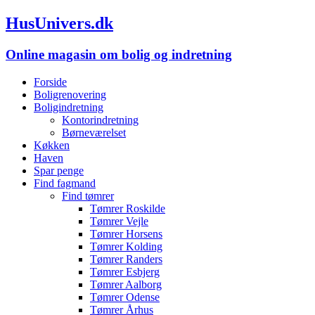
HusUnivers.dk
Online magasin om bolig og indretning
Forside
Boligrenovering
Boligindretning
Kontorindretning
Børneværelset
Køkken
Haven
Spar penge
Find fagmand
Find tømrer
Tømrer Roskilde
Tømrer Vejle
Tømrer Horsens
Tømrer Kolding
Tømrer Randers
Tømrer Esbjerg
Tømrer Aalborg
Tømrer Odense
Tømrer Århus