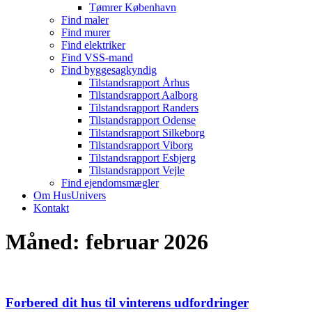
Tømrer København
Find maler
Find murer
Find elektriker
Find VSS-mand
Find byggesagkyndig
Tilstandsrapport Århus
Tilstandsrapport Aalborg
Tilstandsrapport Randers
Tilstandsrapport Odense
Tilstandsrapport Silkeborg
Tilstandsrapport Viborg
Tilstandsrapport Esbjerg
Tilstandsrapport Vejle
Find ejendomsmægler
Om HusUnivers
Kontakt
Måned:
februar 2026
Forbered dit hus til vinterens udfordringer