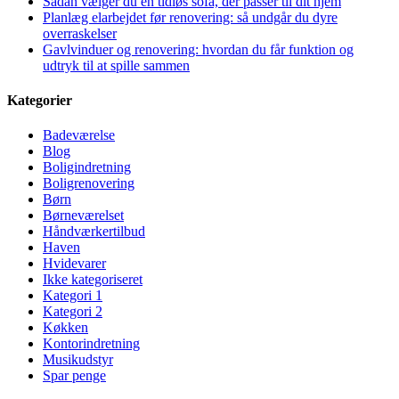
Sådan vælger du en tidløs sofa, der passer til dit hjem
Planlæg elarbejdet før renovering: så undgår du dyre
overraskelser
Gavlvinduer og renovering: hvordan du får funktion og
udtryk til at spille sammen
Kategorier
Badeværelse
Blog
Boligindretning
Boligrenovering
Børn
Børneværelset
Håndværkertilbud
Haven
Hvidevarer
Ikke kategoriseret
Kategori 1
Kategori 2
Køkken
Kontorindretning
Musikudstyr
Spar penge