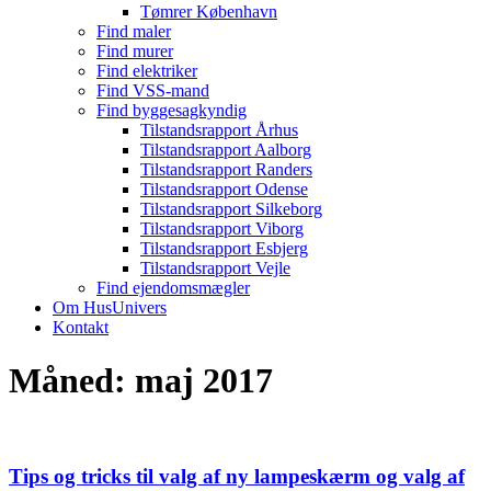
Tømrer København
Find maler
Find murer
Find elektriker
Find VSS-mand
Find byggesagkyndig
Tilstandsrapport Århus
Tilstandsrapport Aalborg
Tilstandsrapport Randers
Tilstandsrapport Odense
Tilstandsrapport Silkeborg
Tilstandsrapport Viborg
Tilstandsrapport Esbjerg
Tilstandsrapport Vejle
Find ejendomsmægler
Om HusUnivers
Kontakt
Måned:
maj 2017
Tips og tricks til valg af ny lampeskærm og valg af