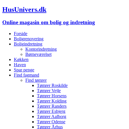
HusUnivers.dk
Online magasin om bolig og indretning
Forside
Boligrenovering
Boligindretning
Kontorindretning
Børneværelset
Køkken
Haven
Spar penge
Find fagmand
Find tømrer
Tømrer Roskilde
Tømrer Vejle
Tømrer Horsens
Tømrer Kolding
Tømrer Randers
Tømrer Esbjerg
Tømrer Aalborg
Tømrer Odense
Tømrer Århus