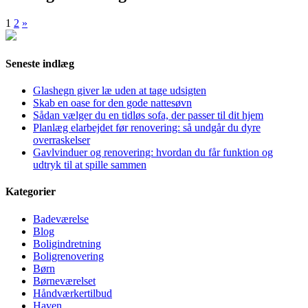
1
2
»
Seneste indlæg
Glashegn giver læ uden at tage udsigten
Skab en oase for den gode nattesøvn
Sådan vælger du en tidløs sofa, der passer til dit hjem
Planlæg elarbejdet før renovering: så undgår du dyre
overraskelser
Gavlvinduer og renovering: hvordan du får funktion og
udtryk til at spille sammen
Kategorier
Badeværelse
Blog
Boligindretning
Boligrenovering
Børn
Børneværelset
Håndværkertilbud
Haven