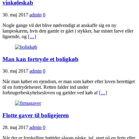
vinkøleskab
30. maj 2017
admin
0
Nogle gange vil det blive nødvendigt at anskaffe sig en ny
lampeskærm, hvis den gamle er gået i stykker, har mistet farve eller
lignende, og
[…]
Man kan fortryde et boligkøb
30. maj 2017
admin
0
Når man køber en ejendom, er man som køber efter loven berettiget
til en fortrydelsesret. Retten falder ind under
forbrugerbeskyttelsesloven og gælder ved køb af
[…]
Flotte gaver til boligejeren
28. maj 2017
admin
0
Når der er forskellige højtider såsom påske, jul, start på en ferie eller