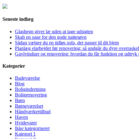
Seneste indlæg
Glashegn giver læ uden at tage udsigten
Skab en oase for den gode nattesøvn
Sådan vælger du en tidløs sofa, der passer til dit hjem
Planlæg elarbejdet før renovering: så undgår du dyre overraskel
Gavlvinduer og renovering: hvordan du får funktion og udtryk t
Kategorier
Badeværelse
Blog
Boligindretning
Boligrenovering
Børn
Børneværelset
Håndværkertilbud
Haven
Hvidevarer
Ikke kategoriseret
Kategori 1