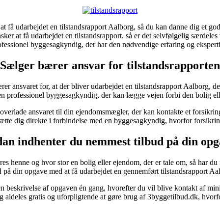
at få udarbejdet en tilstandsrapport Aalborg, så du kan danne dig et god
sker at få udarbejdet en tilstandsrapport, så er det selvfølgelig særdeles 
ofessionel byggesagkyndig, der har den nødvendige erfaring og eksperti
Sælger bærer ansvar for tilstandsrapporten
rer ansvaret for, at der bliver udarbejdet en tilstandsrapport Aalborg, 
 til en professionel byggesagkyndig, der kan lægge vejen forbi den bolig e
 overlade ansvaret til din ejendomsmægler, der kan kontakte et forsikr
te dig direkte i forbindelse med en byggesagkyndig, hvorfor forsikring
an indhenter du nemmest tilbud på din op
øres henne og hvor stor en bolig eller ejendom, der er tale om, så har du
d på din opgave med at få udarbejdet en gennemført tilstandsrapport Aa
en beskrivelse af opgaven én gang, hvorefter du vil blive kontakt af 
og aldeles gratis og uforpligtende at gøre brug af 3byggetilbud.dk, hvorfo