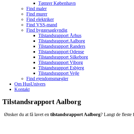
Tømrer København
Find maler
Find murer
Find elektriker
Find VSS-mand
Find byggesagkyndig
Tilstandsrapport Århus
Tilstandsrapport Aalborg
Tilstandsrapport Randers
Tilstandsrapport Odense
Tilstandsrapport Silkeborg
Tilstandsrapport Viborg
Tilstandsrapport Esbjerg
Tilstandsrapport Vejle
Find ejendomsmægler
Om HusUnivers
Kontakt
Tilstandsrapport Aalborg
Ønsker du at få lavet en
tilstandsrapport Aalborg
? Langt de fleste 