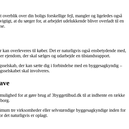
t overblik over din boligs forskellige fejl, mangler og ligeledes også
vigtigt, at du sørger for, at arbejdet udelukkende bliver overladt til en
se.
der kan overleveres til køber. Det er naturligvis også ensbetydende med,
ller ejendom, der skal sælges og udarbejde en tilstandsrapport.
ingsselskab, der kan sætte dig i forbindelse med en byggesagkyndig –
sselskabet skal involveres.
gave
 mulighed for at gøre brug af 3byggetilbud.dk til at indhente en række
lborg.
minimum tre virksomheder eller selvstændige byggesagkyndige inden for
r det naturligvis er oplagt.