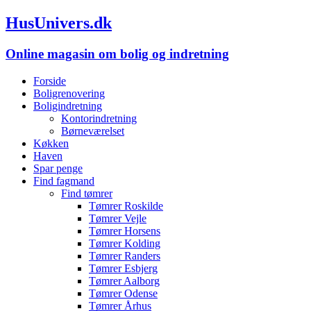
HusUnivers.dk
Online magasin om bolig og indretning
Forside
Boligrenovering
Boligindretning
Kontorindretning
Børneværelset
Køkken
Haven
Spar penge
Find fagmand
Find tømrer
Tømrer Roskilde
Tømrer Vejle
Tømrer Horsens
Tømrer Kolding
Tømrer Randers
Tømrer Esbjerg
Tømrer Aalborg
Tømrer Odense
Tømrer Århus