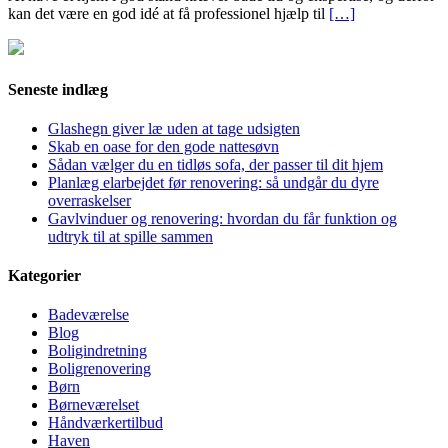
kan det være en god idé at få professionel hjælp til
[…]
Seneste indlæg
Glashegn giver læ uden at tage udsigten
Skab en oase for den gode nattesøvn
Sådan vælger du en tidløs sofa, der passer til dit hjem
Planlæg elarbejdet før renovering: så undgår du dyre
overraskelser
Gavlvinduer og renovering: hvordan du får funktion og
udtryk til at spille sammen
Kategorier
Badeværelse
Blog
Boligindretning
Boligrenovering
Børn
Børneværelset
Håndværkertilbud
Haven