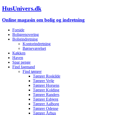
HusUnivers.dk
Online magasin om bolig og indretning
Forside
Boligrenovering
Boligindretning
Kontorindretning
Børneværelset
Køkken
Haven
Spar penge
Find fagmand
Find tømrer
Tømrer Roskilde
Tømrer Vejle
Tømrer Horsens
Tømrer Kolding
Tømrer Randers
Tømrer Esbjerg
Tømrer Aalborg
Tømrer Odense
Tømrer Århus