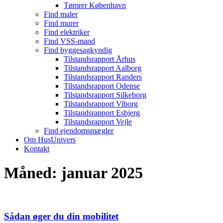
Tømrer København
Find maler
Find murer
Find elektriker
Find VSS-mand
Find byggesagkyndig
Tilstandsrapport Århus
Tilstandsrapport Aalborg
Tilstandsrapport Randers
Tilstandsrapport Odense
Tilstandsrapport Silkeborg
Tilstandsrapport Viborg
Tilstandsrapport Esbjerg
Tilstandsrapport Vejle
Find ejendomsmægler
Om HusUnivers
Kontakt
Måned:
januar 2025
Sådan øger du din mobilitet