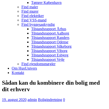
Tømrer København
Find maler
Find murer
Find elektriker
Find VSS-mand
Find byggesagkyndig
Tilstandsrapport Århus
Tilstandsrapport Aalborg
Tilstandsrapport Randers
Tilstandsrapport Odense
Tilstandsrapport Silkeborg
Tilstandsrapport Viborg
Tilstandsrapport Esbjerg
Tilstandsrapport Vejle
Find ejendomsmægler
Om HusUnivers
Kontakt
Sådan kan du kombinere din bolig med
dit erhverv
19. august 2020
admin
Boligindretning
0