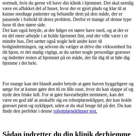
normalt, hvis du gerne vil have din klinik i hjemmet. Det skal nemlig
være en aflukket del af huset, hvor der er gjort plads og klar til at
kunne modtage patienter og behandle dem på den måde, der er
passende i forhold til deres problem. Derfor er mange af denne type
huse til den større side.
Det kan også betyde, at der følger en større have med, og at der er
en del mere arbejde i at holde hjemmet fint, end der ville være i et
mindre hus. Det sætter også nogle helt andre krav til
boligindretningen, og selvom du vælger at drive din virksomhed fra
dit hjem, er det stadig vigtigt, at du sætter nogle personlige grænser
og indretter resten af hjemmet på en måde, der får dig til at føle dig
hjemme i det hele.
For mange kan det blandt andet betyde at gøre haven hyggeligere og
sørge for at kunne gøre den til en lille oase, hvor du kan slappe af og
nyde den friske luft. For at gøre havearbejdet nemmere, kan det
være en god idé at anskaffe sig en robotplæneklipper, der kan holde
græsset pænt og nyklippet, uden at du skal bruge tid på det. Du kan
finde den perfekte i denne
robotplæneklipper test.
Sådan indretter du din klinik derhjemme