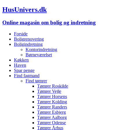
HusUnivers.dk
Online magasin om bolig og indretning
Forside
Boligrenovering
Boligindretning
Kontorindretning
Børneværelset
Køkken
Haven
Spar penge
Find fagmand
Find tømrer
Tømrer Roskilde
Tømrer Vejle
Tømrer Horsens
Tømrer Kolding
Tømrer Randers
Tømrer Esbjerg
Tømrer Aalborg
Tømrer Odense
Tømrer Århus