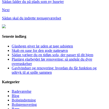
Sådan falder du på plads som ny husejer
Next
Sådan skal du indrette teenageværelset
Seneste indlæg
Glashegn giver læ uden at tage udsigten
Skab en oase for den gode nattesøvn
Sådan vælger du en tidløs sofa, der passer til dit hjem
Planlæg elarbejdet før renovering: så undgår du dyre
overraskelser
Gavlvinduer og renovering: hvordan du får funktion og
udtryk til at spille sammen
Kategorier
Badeværelse
Blog
Boligindretning
Boligrenovering
Børn