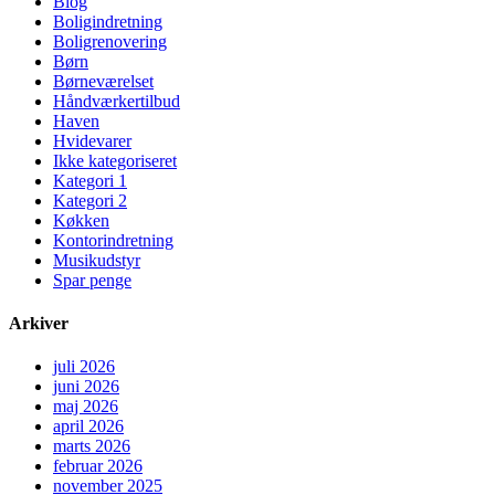
Blog
Boligindretning
Boligrenovering
Børn
Børneværelset
Håndværkertilbud
Haven
Hvidevarer
Ikke kategoriseret
Kategori 1
Kategori 2
Køkken
Kontorindretning
Musikudstyr
Spar penge
Arkiver
juli 2026
juni 2026
maj 2026
april 2026
marts 2026
februar 2026
november 2025