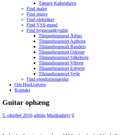
Tømrer København
Find maler
Find murer
Find elektriker
Find VSS-mand
Find byggesagkyndig
Tilstandsrapport Århus
Tilstandsrapport Aalborg
Tilstandsrapport Randers
Tilstandsrapport Odense
Tilstandsrapport Silkeborg
Tilstandsrapport Viborg
Tilstandsrapport Esbjerg
Tilstandsrapport Vejle
Find ejendomsmægler
Om HusUnivers
Kontakt
Guitar ophæng
5. oktober 2016
admin
Musikudstyr
0