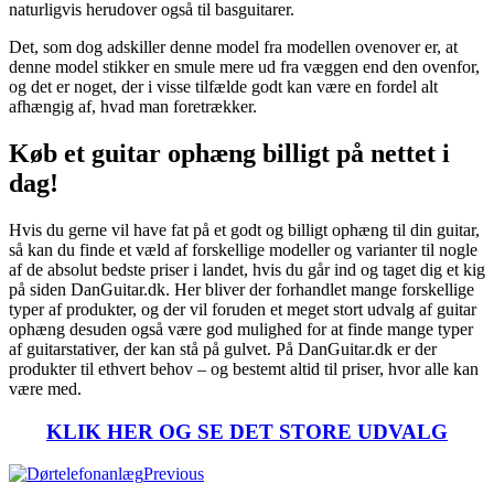
naturligvis herudover også til basguitarer.
Det, som dog adskiller denne model fra modellen ovenover er, at
denne model stikker en smule mere ud fra væggen end den ovenfor,
og det er noget, der i visse tilfælde godt kan være en fordel alt
afhængig af, hvad man foretrækker.
Køb et guitar ophæng billigt på nettet i
dag!
Hvis du gerne vil have fat på et godt og billigt ophæng til din guitar,
så kan du finde et væld af forskellige modeller og varianter til nogle
af de absolut bedste priser i landet, hvis du går ind og taget dig et kig
på siden DanGuitar.dk. Her bliver der forhandlet mange forskellige
typer af produkter, og der vil foruden et meget stort udvalg af guitar
ophæng desuden også være god mulighed for at finde mange typer
af guitarstativer, der kan stå på gulvet. På DanGuitar.dk er der
produkter til ethvert behov – og bestemt altid til priser, hvor alle kan
være med.
KLIK HER OG SE DET STORE UDVALG
Previous