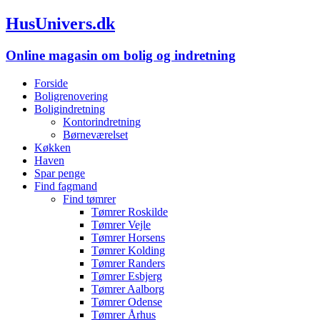
HusUnivers.dk
Online magasin om bolig og indretning
Forside
Boligrenovering
Boligindretning
Kontorindretning
Børneværelset
Køkken
Haven
Spar penge
Find fagmand
Find tømrer
Tømrer Roskilde
Tømrer Vejle
Tømrer Horsens
Tømrer Kolding
Tømrer Randers
Tømrer Esbjerg
Tømrer Aalborg
Tømrer Odense
Tømrer Århus