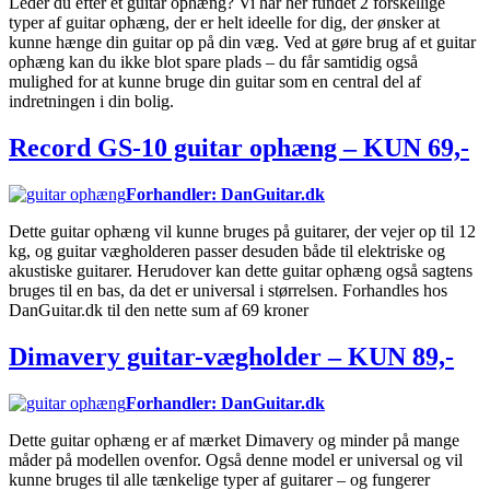
Leder du efter et guitar ophæng? Vi har her fundet 2 forskellige
typer af guitar ophæng, der er helt ideelle for dig, der ønsker at
kunne hænge din guitar op på din væg. Ved at gøre brug af et guitar
ophæng kan du ikke blot spare plads – du får samtidig også
mulighed for at kunne bruge din guitar som en central del af
indretningen i din bolig.
Record GS-10 guitar ophæng – KUN 69,-
Forhandler: DanGuitar.dk
Dette guitar ophæng vil kunne bruges på guitarer, der vejer op til 12
kg, og guitar vægholderen passer desuden både til elektriske og
akustiske guitarer. Herudover kan dette guitar ophæng også sagtens
bruges til en bas, da det er universal i størrelsen. Forhandles hos
DanGuitar.dk til den nette sum af 69 kroner
Dimavery guitar-vægholder – KUN 89,-
Forhandler: DanGuitar.dk
Dette guitar ophæng er af mærket Dimavery og minder på mange
måder på modellen ovenfor. Også denne model er universal og vil
kunne bruges til alle tænkelige typer af guitarer – og fungerer