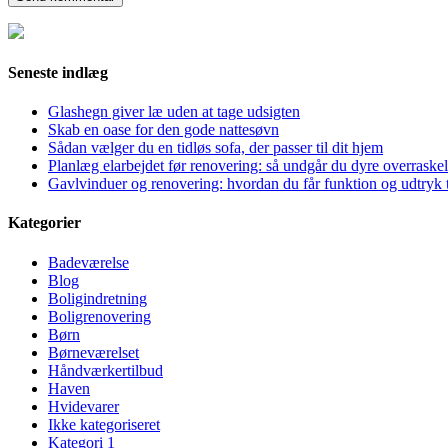
Seneste indlæg
Glashegn giver læ uden at tage udsigten
Skab en oase for den gode nattesøvn
Sådan vælger du en tidløs sofa, der passer til dit hjem
Planlæg elarbejdet før renovering: så undgår du dyre overraskel
Gavlvinduer og renovering: hvordan du får funktion og udtryk t
Kategorier
Badeværelse
Blog
Boligindretning
Boligrenovering
Børn
Børneværelset
Håndværkertilbud
Haven
Hvidevarer
Ikke kategoriseret
Kategori 1