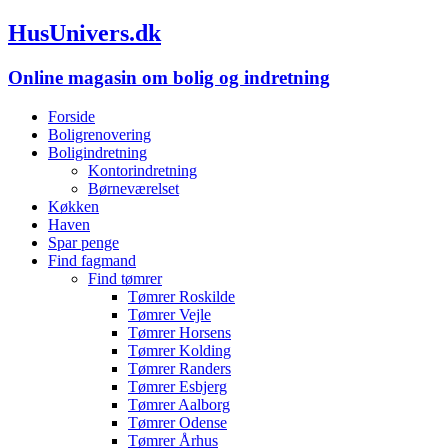
HusUnivers.dk
Online magasin om bolig og indretning
Forside
Boligrenovering
Boligindretning
Kontorindretning
Børneværelset
Køkken
Haven
Spar penge
Find fagmand
Find tømrer
Tømrer Roskilde
Tømrer Vejle
Tømrer Horsens
Tømrer Kolding
Tømrer Randers
Tømrer Esbjerg
Tømrer Aalborg
Tømrer Odense
Tømrer Århus