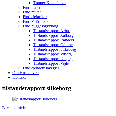
Tømrer København
Find maler
Find murer
Find elektriker
Find VSS-mand
Find byggesagkyndig
Tilstandsrapport Århus
Tilstandsrapport Aalborg
Tilstandsrapport Randers
Tilstandsrapport Odense
Tilstandsrapport Silkeborg
Tilstandsrapport Viborg
Tilstandsrapport Esbjerg
Tilstandsrapport Vejle
Find ejendomsmægler
Om HusUnivers
Kontakt
tilstandsrapport silkeborg
Back to article