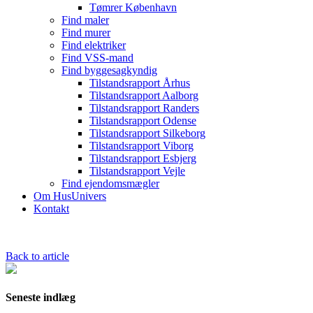
Tømrer København
Find maler
Find murer
Find elektriker
Find VSS-mand
Find byggesagkyndig
Tilstandsrapport Århus
Tilstandsrapport Aalborg
Tilstandsrapport Randers
Tilstandsrapport Odense
Tilstandsrapport Silkeborg
Tilstandsrapport Viborg
Tilstandsrapport Esbjerg
Tilstandsrapport Vejle
Find ejendomsmægler
Om HusUnivers
Kontakt
Back to article
Seneste indlæg