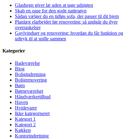
Glashegn giver læ uden at tage udsigten
Skab en oase for den gode nattesøvn
Sådan vælger du en tidløs sofa, der passer til dit hjem
Planlæg elarbejdet før renovering: så undgår du dyre
overraskelser
Gavlvinduer og renovering: hvordan du får funktion og
udtryk til at spille sammen
Kategorier
Badeværelse
Blog
Boligindretning
Boligrenovering
Børn
Børneværelset
Håndværkertilbud
Haven
Hvidevarer
Ikke kategoriseret
Kategori 1
Kategori 2
Køkken
Kontorindretning