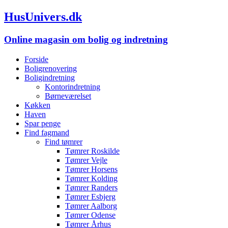
HusUnivers.dk
Online magasin om bolig og indretning
Forside
Boligrenovering
Boligindretning
Kontorindretning
Børneværelset
Køkken
Haven
Spar penge
Find fagmand
Find tømrer
Tømrer Roskilde
Tømrer Vejle
Tømrer Horsens
Tømrer Kolding
Tømrer Randers
Tømrer Esbjerg
Tømrer Aalborg
Tømrer Odense
Tømrer Århus