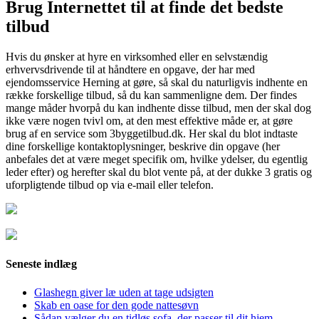
Brug Internettet til at finde det bedste
tilbud
Hvis du ønsker at hyre en virksomhed eller en selvstændig
erhvervsdrivende til at håndtere en opgave, der har med
ejendomsservice Herning at gøre, så skal du naturligvis indhente en
række forskellige tilbud, så du kan sammenligne dem. Der findes
mange måder hvorpå du kan indhente disse tilbud, men der skal dog
ikke være nogen tvivl om, at den mest effektive måde er, at gøre
brug af en service som 3byggetilbud.dk. Her skal du blot indtaste
dine forskellige kontaktoplysninger, beskrive din opgave (her
anbefales det at være meget specifik om, hvilke ydelser, du egentlig
leder efter) og herefter skal du blot vente på, at der dukke 3 gratis og
uforpligtende tilbud op via e-mail eller telefon.
Seneste indlæg
Glashegn giver læ uden at tage udsigten
Skab en oase for den gode nattesøvn
Sådan vælger du en tidløs sofa, der passer til dit hjem