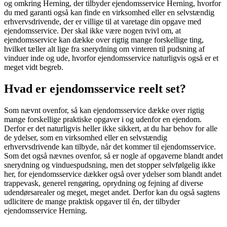
og omkring Herning, der tilbyder ejendomsservice Herning, hvorfor
du med garanti også kan finde en virksomhed eller en selvstændig
erhvervsdrivende, der er villige til at varetage din opgave med
ejendomsservice. Der skal ikke være nogen tvivl om, at
ejendomsservice kan dække over rigtig mange forskellige ting,
hvilket tæller alt lige fra snerydning om vinteren til pudsning af
vinduer inde og ude, hvorfor ejendomsservice naturligvis også er et
meget vidt begreb.
Hvad er ejendomsservice reelt set?
Som nævnt ovenfor, så kan ejendomsservice dække over rigtig
mange forskellige praktiske opgaver i og udenfor en ejendom.
Derfor er det naturligvis heller ikke sikkert, at du har behov for alle
de ydelser, som en virksomhed eller en selvstændig
erhvervsdrivende kan tilbyde, når det kommer til ejendomsservice.
Som det også nævnes ovenfor, så er nogle af opgaverne blandt andet
snerydning og vinduespudsning, men det stopper selvfølgelig ikke
her, for ejendomsservice dækker også over ydelser som blandt andet
trappevask, generel rengøring, oprydning og fejning af diverse
udendørsarealer og meget, meget andet. Derfor kan du også sagtens
udlicitere de mange praktisk opgaver til én, der tilbyder
ejendomsservice Herning.