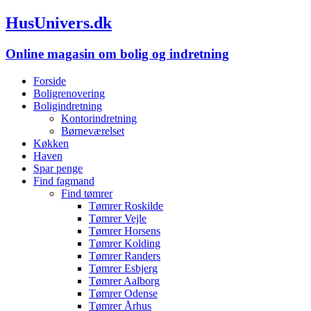
HusUnivers.dk
Online magasin om bolig og indretning
Forside
Boligrenovering
Boligindretning
Kontorindretning
Børneværelset
Køkken
Haven
Spar penge
Find fagmand
Find tømrer
Tømrer Roskilde
Tømrer Vejle
Tømrer Horsens
Tømrer Kolding
Tømrer Randers
Tømrer Esbjerg
Tømrer Aalborg
Tømrer Odense
Tømrer Århus