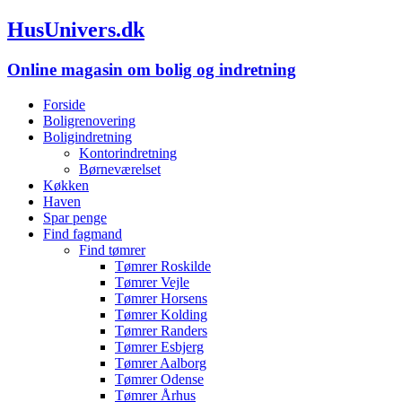
HusUnivers.dk
Online magasin om bolig og indretning
Forside
Boligrenovering
Boligindretning
Kontorindretning
Børneværelset
Køkken
Haven
Spar penge
Find fagmand
Find tømrer
Tømrer Roskilde
Tømrer Vejle
Tømrer Horsens
Tømrer Kolding
Tømrer Randers
Tømrer Esbjerg
Tømrer Aalborg
Tømrer Odense
Tømrer Århus