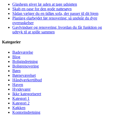
Glashegn giver læ uden at tage udsigten
Skab en oase for den gode nattesøvn
Sådan vælger du en tidløs sofa, der passer til dit hjem
Planlæg elarbejdet før renovering: så undgår du dyre
overraskelser
Gavlvinduer og renovering: hvordan du får funktion og
udtryk til at spille sammen
Kategorier
Badeværelse
Blog
Boligindretning
Boligrenovering
Børn
Børneværelset
Håndværkertilbud
Haven
Hvidevarer
Ikke kategoriseret
Kategori 1
Kategori 2
Køkken
Kontorindretning