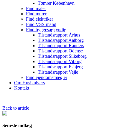
Tømrer København
Find maler
Find murer
Find elektriker
Find VSS-mand
Find byggesagkyndig
Tilstandsrapport Århus
Tilstandsrapport Aalborg
Tilstandsrapport Randers
Tilstandsrapport Odense
Tilstandsrapport Silkeborg
Tilstandsrapport Viborg
Tilstandsrapport Esbjerg
Tilstandsrapport Vejle
Find ejendomsmægler
Om HusUnivers
Kontakt
Back to article
Seneste indlæg