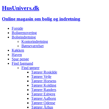
HusUnivers.dk
Online magasin om bolig og indretning
Forside
Boligrenovering
Boligindretning
Kontorindretning
Børneværelset
Køkken
Haven
Spar penge
Find fagmand
Find tømrer
Tømrer Roskilde
Tømrer Vejle
Tømrer Horsens
Tømrer Kolding
Tømrer Randers
Tømrer Esbjerg
Tømrer Aalborg
Tømrer Odense
Tømrer Århus