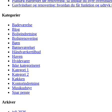
Planlæg elarbejdet før renovering: så undgår du dyre overraskel
Gavlvinduer og renovering: hvordan du får funktion og udtryk t
Kategorier
Badeværelse
Blog
Boligindretning
Boligrenovering
Børn
Børneværelset
Håndværkertilbud
Haven
Hvidevarer
Ikke kategoriseret
Kategori 1
Kategori 2
Køkken
Kontorindretning
Musikudstyr
Spar penge
Arkiver
juli 2026