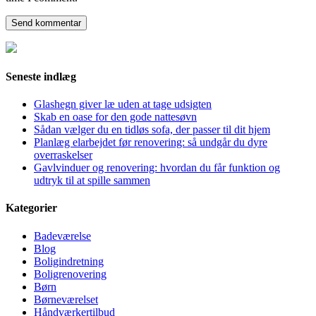
Seneste indlæg
Glashegn giver læ uden at tage udsigten
Skab en oase for den gode nattesøvn
Sådan vælger du en tidløs sofa, der passer til dit hjem
Planlæg elarbejdet før renovering: så undgår du dyre
overraskelser
Gavlvinduer og renovering: hvordan du får funktion og
udtryk til at spille sammen
Kategorier
Badeværelse
Blog
Boligindretning
Boligrenovering
Børn
Børneværelset
Håndværkertilbud