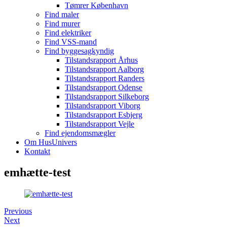
Tømrer København
Find maler
Find murer
Find elektriker
Find VSS-mand
Find byggesagkyndig
Tilstandsrapport Århus
Tilstandsrapport Aalborg
Tilstandsrapport Randers
Tilstandsrapport Odense
Tilstandsrapport Silkeborg
Tilstandsrapport Viborg
Tilstandsrapport Esbjerg
Tilstandsrapport Vejle
Find ejendomsmægler
Om HusUnivers
Kontakt
emhætte-test
Previous
Next