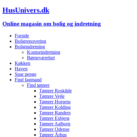
HusUnivers.dk
Online magasin om bolig og indretning
Forside
Boligrenovering
Boligindretning
Kontorindretning
Børneværelset
Køkken
Haven
Spar penge
Find fagmand
Find tømrer
Tømrer Roskilde
Tømrer Vejle
Tømrer Horsens
Tømrer Kolding
Tømrer Randers
Tømrer Esbjerg
Tømrer Aalborg
Tømrer Odense
Tømrer Århus