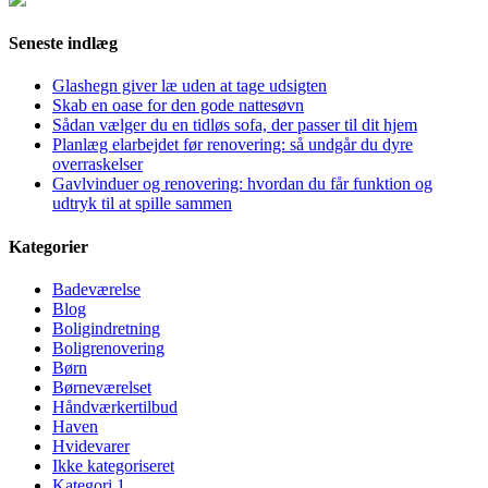
Seneste indlæg
Glashegn giver læ uden at tage udsigten
Skab en oase for den gode nattesøvn
Sådan vælger du en tidløs sofa, der passer til dit hjem
Planlæg elarbejdet før renovering: så undgår du dyre
overraskelser
Gavlvinduer og renovering: hvordan du får funktion og
udtryk til at spille sammen
Kategorier
Badeværelse
Blog
Boligindretning
Boligrenovering
Børn
Børneværelset
Håndværkertilbud
Haven
Hvidevarer
Ikke kategoriseret
Kategori 1