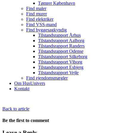
Tømrer København
Find maler
Find murer
Find elektriker
Find VSS-mand
Find byggesagkyndig
Tilstandsrapport Århus
Tilstandsrapport Aalborg
Tilstandsrapport Randers
Tilstandsrapport Odense
Tilstandsrapport Silkeborg
Tilstandsrapport Viborg
Tilstandsrapport Esbjerg
Tilstandsrapport Vejle
Find ejendomsmægler
Om HusUnivers
Kontakt
Back to article
Be the first to comment
Leave a Reply