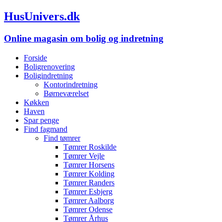
HusUnivers.dk
Online magasin om bolig og indretning
Forside
Boligrenovering
Boligindretning
Kontorindretning
Børneværelset
Køkken
Haven
Spar penge
Find fagmand
Find tømrer
Tømrer Roskilde
Tømrer Vejle
Tømrer Horsens
Tømrer Kolding
Tømrer Randers
Tømrer Esbjerg
Tømrer Aalborg
Tømrer Odense
Tømrer Århus