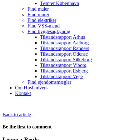
Tømrer København
Find maler
Find murer
Find elektriker
Find VSS-mand
Find byggesagkyndig
Tilstandsrapport Århus
Tilstandsrapport Aalborg
Tilstandsrapport Randers
Tilstandsrapport Odense
Tilstandsrapport Silkeborg
Tilstandsrapport Viborg
Tilstandsrapport Esbjerg
Tilstandsrapport Vejle
Find ejendomsmægler
Om HusUnivers
Kontakt
Back to article
Be the first to comment
Leave a Reply