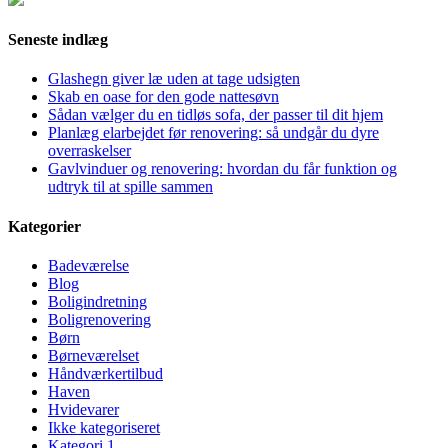
Seneste indlæg
Glashegn giver læ uden at tage udsigten
Skab en oase for den gode nattesøvn
Sådan vælger du en tidløs sofa, der passer til dit hjem
Planlæg elarbejdet før renovering: så undgår du dyre
overraskelser
Gavlvinduer og renovering: hvordan du får funktion og
udtryk til at spille sammen
Kategorier
Badeværelse
Blog
Boligindretning
Boligrenovering
Børn
Børneværelset
Håndværkertilbud
Haven
Hvidevarer
Ikke kategoriseret
Kategori 1