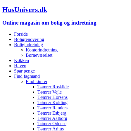
HusUnivers.dk
Online magasin om bolig og indretning
Forside
Boligrenovering
Boligindretning
Kontorindretning
Børneværelset
Køkken
Haven
Spar penge
Find fagmand
Find tømrer
Tømrer Roskilde
Tømrer Vejle
Tømrer Horsens
Tømrer Kolding
Tømrer Randers
Tømrer Esbjerg
Tømrer Aalborg
Tømrer Odense
Tømrer Århus