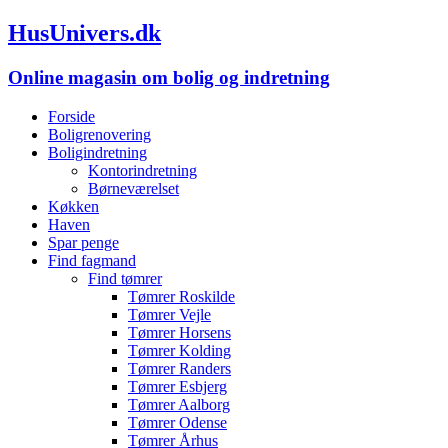
HusUnivers.dk
Online magasin om bolig og indretning
Forside
Boligrenovering
Boligindretning
Kontorindretning
Børneværelset
Køkken
Haven
Spar penge
Find fagmand
Find tømrer
Tømrer Roskilde
Tømrer Vejle
Tømrer Horsens
Tømrer Kolding
Tømrer Randers
Tømrer Esbjerg
Tømrer Aalborg
Tømrer Odense
Tømrer Århus