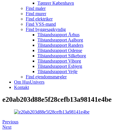
Tømrer København
Find maler
Find murer
Find elektriker
Find VSS-mand
Find byggesagkyndig
Tilstandsrapport Århus
Tilstandsrapport Aalborg
Tilstandsrapport Randers
Tilstandsrapport Odense
Tilstandsrapport Silkeborg
Tilstandsrapport Viborg
Tilstandsrapport Esbjerg
Tilstandsrapport Vejle
Find ejendomsmægler
Om HusUnivers
Kontakt
e20ab203d88e5f28cefb13a98141e4be
Previous
Next