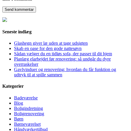
Seneste indlæg
Glashegn giver læ uden at tage udsigten
Skab en oase for den gode nattesøvn
Sådan vælger du en tidløs sofa, der passer til dit hjem
Planlæg elarbejdet før renovering: så undgår du dyre
overraskelser
Gavlvinduer og renovering: hvordan du får funktion og
udtryk til at spille sammen
Kategorier
Badeværelse
Blog
Boligindretning
Boligrenovering
Børn
Børneværelset
Håndværkertilbud