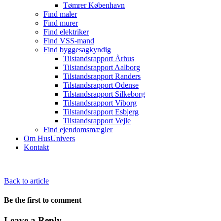
Tømrer København
Find maler
Find murer
Find elektriker
Find VSS-mand
Find byggesagkyndig
Tilstandsrapport Århus
Tilstandsrapport Aalborg
Tilstandsrapport Randers
Tilstandsrapport Odense
Tilstandsrapport Silkeborg
Tilstandsrapport Viborg
Tilstandsrapport Esbjerg
Tilstandsrapport Vejle
Find ejendomsmægler
Om HusUnivers
Kontakt
Back to article
Be the first to comment
Leave a Reply