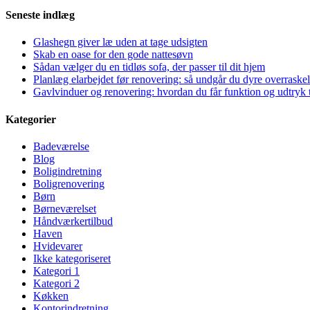
Seneste indlæg
Glashegn giver læ uden at tage udsigten
Skab en oase for den gode nattesøvn
Sådan vælger du en tidløs sofa, der passer til dit hjem
Planlæg elarbejdet før renovering: så undgår du dyre overraskel
Gavlvinduer og renovering: hvordan du får funktion og udtryk t
Kategorier
Badeværelse
Blog
Boligindretning
Boligrenovering
Børn
Børneværelset
Håndværkertilbud
Haven
Hvidevarer
Ikke kategoriseret
Kategori 1
Kategori 2
Køkken
Kontorindretning