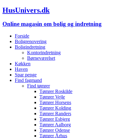
HusUnivers.dk
Online magasin om bolig og indretning
Forside
Boligrenovering
Boligindretning
Kontorindretning
Børneværelset
Køkken
Haven
Spar penge
Find fagmand
Find tømrer
Tømrer Roskilde
Tømrer Vejle
Tømrer Horsens
Tømrer Kolding
Tømrer Randers
Tømrer Esbjerg
Tømrer Aalborg
Tømrer Odense
Tømrer Århus