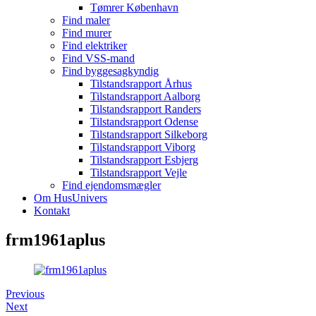
Tømrer København
Find maler
Find murer
Find elektriker
Find VSS-mand
Find byggesagkyndig
Tilstandsrapport Århus
Tilstandsrapport Aalborg
Tilstandsrapport Randers
Tilstandsrapport Odense
Tilstandsrapport Silkeborg
Tilstandsrapport Viborg
Tilstandsrapport Esbjerg
Tilstandsrapport Vejle
Find ejendomsmægler
Om HusUnivers
Kontakt
frm1961aplus
Previous
Next