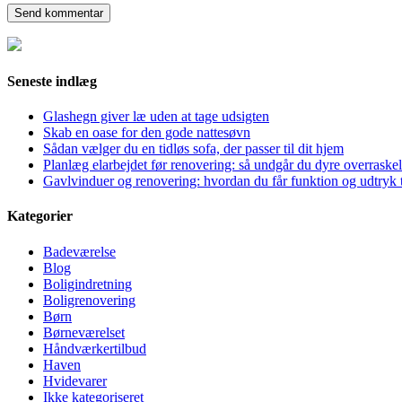
Seneste indlæg
Glashegn giver læ uden at tage udsigten
Skab en oase for den gode nattesøvn
Sådan vælger du en tidløs sofa, der passer til dit hjem
Planlæg elarbejdet før renovering: så undgår du dyre overraskel
Gavlvinduer og renovering: hvordan du får funktion og udtryk t
Kategorier
Badeværelse
Blog
Boligindretning
Boligrenovering
Børn
Børneværelset
Håndværkertilbud
Haven
Hvidevarer
Ikke kategoriseret