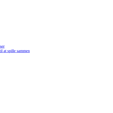
ser
il at spille sammen