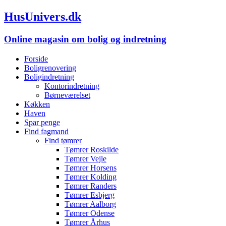
HusUnivers.dk
Online magasin om bolig og indretning
Forside
Boligrenovering
Boligindretning
Kontorindretning
Børneværelset
Køkken
Haven
Spar penge
Find fagmand
Find tømrer
Tømrer Roskilde
Tømrer Vejle
Tømrer Horsens
Tømrer Kolding
Tømrer Randers
Tømrer Esbjerg
Tømrer Aalborg
Tømrer Odense
Tømrer Århus