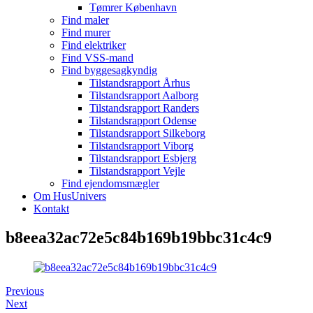
Tømrer København
Find maler
Find murer
Find elektriker
Find VSS-mand
Find byggesagkyndig
Tilstandsrapport Århus
Tilstandsrapport Aalborg
Tilstandsrapport Randers
Tilstandsrapport Odense
Tilstandsrapport Silkeborg
Tilstandsrapport Viborg
Tilstandsrapport Esbjerg
Tilstandsrapport Vejle
Find ejendomsmægler
Om HusUnivers
Kontakt
b8eea32ac72e5c84b169b19bbc31c4c9
Previous
Next