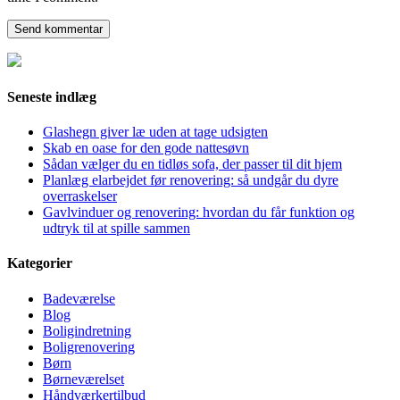
Seneste indlæg
Glashegn giver læ uden at tage udsigten
Skab en oase for den gode nattesøvn
Sådan vælger du en tidløs sofa, der passer til dit hjem
Planlæg elarbejdet før renovering: så undgår du dyre
overraskelser
Gavlvinduer og renovering: hvordan du får funktion og
udtryk til at spille sammen
Kategorier
Badeværelse
Blog
Boligindretning
Boligrenovering
Børn
Børneværelset
Håndværkertilbud