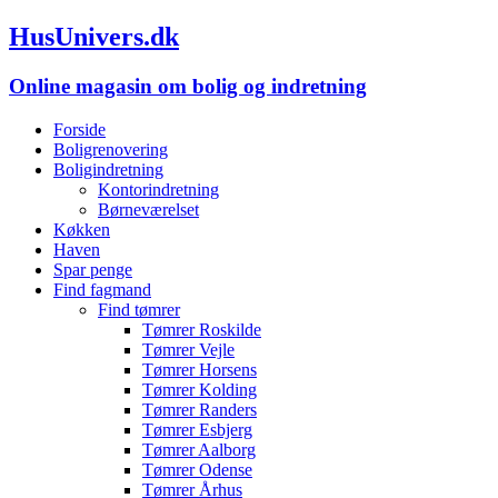
HusUnivers.dk
Online magasin om bolig og indretning
Forside
Boligrenovering
Boligindretning
Kontorindretning
Børneværelset
Køkken
Haven
Spar penge
Find fagmand
Find tømrer
Tømrer Roskilde
Tømrer Vejle
Tømrer Horsens
Tømrer Kolding
Tømrer Randers
Tømrer Esbjerg
Tømrer Aalborg
Tømrer Odense
Tømrer Århus