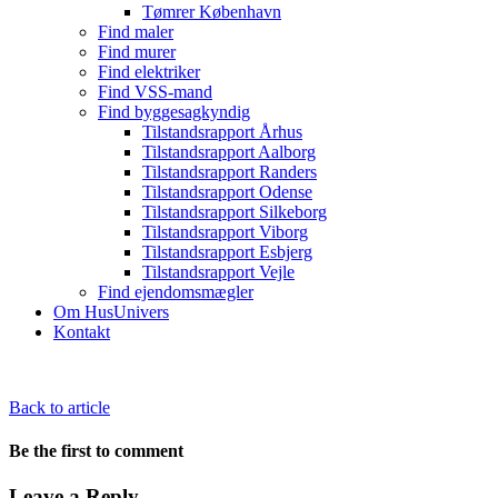
Tømrer København
Find maler
Find murer
Find elektriker
Find VSS-mand
Find byggesagkyndig
Tilstandsrapport Århus
Tilstandsrapport Aalborg
Tilstandsrapport Randers
Tilstandsrapport Odense
Tilstandsrapport Silkeborg
Tilstandsrapport Viborg
Tilstandsrapport Esbjerg
Tilstandsrapport Vejle
Find ejendomsmægler
Om HusUnivers
Kontakt
Back to article
Be the first to comment
Leave a Reply