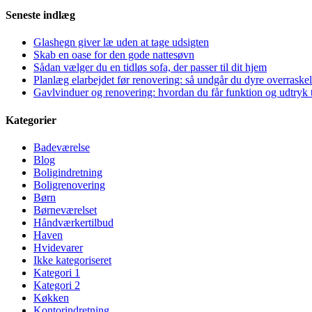
Seneste indlæg
Glashegn giver læ uden at tage udsigten
Skab en oase for den gode nattesøvn
Sådan vælger du en tidløs sofa, der passer til dit hjem
Planlæg elarbejdet før renovering: så undgår du dyre overraskel
Gavlvinduer og renovering: hvordan du får funktion og udtryk t
Kategorier
Badeværelse
Blog
Boligindretning
Boligrenovering
Børn
Børneværelset
Håndværkertilbud
Haven
Hvidevarer
Ikke kategoriseret
Kategori 1
Kategori 2
Køkken
Kontorindretning