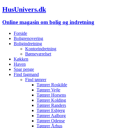
HusUnivers.dk
Online magasin om bolig og indretning
Forside
Boligrenovering
Boligindretning
Kontorindretning
Børneværelset
Køkken
Haven
Spar penge
Find fagmand
Find tømrer
Tømrer Roskilde
Tømrer Vejle
Tømrer Horsens
Tømrer Kolding
Tømrer Randers
Tømrer Esbjerg
Tømrer Aalborg
Tømrer Odense
Tømrer Århus