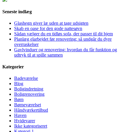
Seneste indlæg
Glashegn giver læ uden at tage udsigten
Skab en oase for den gode nattesøvn
Sådan vælger du en tidløs sofa, der passer til dit hjem
Planlæg elarbejdet før renovering: så undgår du dyre
overraskelser
Gavlvinduer og renovering: hvordan du får funktion og
udtryk til at spille sammen
Kategorier
Badeværelse
Blog
Boligindretning
Boligrenovering
Børn
Børneværelset
Håndværkertilbud
Haven
Hvidevarer
Ikke kategoriseret
Kategori 1