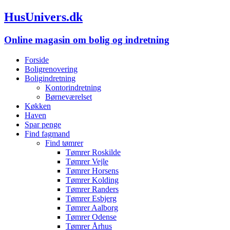
HusUnivers.dk
Online magasin om bolig og indretning
Forside
Boligrenovering
Boligindretning
Kontorindretning
Børneværelset
Køkken
Haven
Spar penge
Find fagmand
Find tømrer
Tømrer Roskilde
Tømrer Vejle
Tømrer Horsens
Tømrer Kolding
Tømrer Randers
Tømrer Esbjerg
Tømrer Aalborg
Tømrer Odense
Tømrer Århus