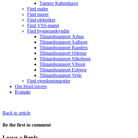
Tømrer København
Find maler
Find murer
Find elektriker
Find VSS-mand
Find byggesagkyndig
Tilstandsrapport Århus
Tilstandsrapport Aalborg
Tilstandsrapport Randers
Tilstandsrapport Odense
Tilstandsrapport Silkeborg
Tilstandsrapport Viborg
Tilstandsrapport Esbjerg
Tilstandsrapport Vejle
Find ejendomsmægler
Om HusUnivers
Kontakt
Back to article
Be the first to comment
Leave a Reply