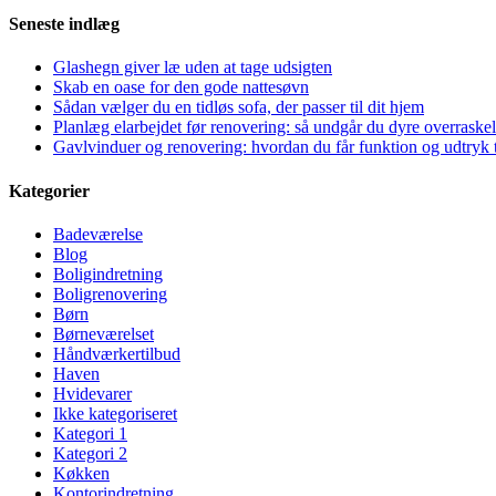
Seneste indlæg
Glashegn giver læ uden at tage udsigten
Skab en oase for den gode nattesøvn
Sådan vælger du en tidløs sofa, der passer til dit hjem
Planlæg elarbejdet før renovering: så undgår du dyre overraskel
Gavlvinduer og renovering: hvordan du får funktion og udtryk t
Kategorier
Badeværelse
Blog
Boligindretning
Boligrenovering
Børn
Børneværelset
Håndværkertilbud
Haven
Hvidevarer
Ikke kategoriseret
Kategori 1
Kategori 2
Køkken
Kontorindretning