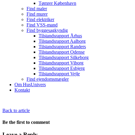
Tømrer København
Find maler
Find murer
Find elektriker
Find VSS-mand
Find byggesagkyndig
Tilstandsrapport Århus
Tilstandsrapport Aalborg
Tilstandsrapport Randers
Tilstandsrapport Odense
Tilstandsrapport Silkeborg
Tilstandsrapport Viborg
Tilstandsrapport Esbjerg
Tilstandsrapport Vejle
Find ejendomsmægler
Om HusUnivers
Kontakt
Back to article
Be the first to comment
Leave a Reply