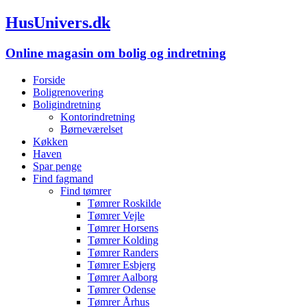
HusUnivers.dk
Online magasin om bolig og indretning
Forside
Boligrenovering
Boligindretning
Kontorindretning
Børneværelset
Køkken
Haven
Spar penge
Find fagmand
Find tømrer
Tømrer Roskilde
Tømrer Vejle
Tømrer Horsens
Tømrer Kolding
Tømrer Randers
Tømrer Esbjerg
Tømrer Aalborg
Tømrer Odense
Tømrer Århus