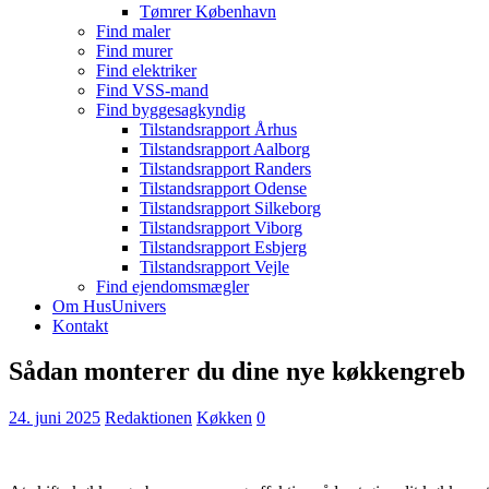
Tømrer København
Find maler
Find murer
Find elektriker
Find VSS-mand
Find byggesagkyndig
Tilstandsrapport Århus
Tilstandsrapport Aalborg
Tilstandsrapport Randers
Tilstandsrapport Odense
Tilstandsrapport Silkeborg
Tilstandsrapport Viborg
Tilstandsrapport Esbjerg
Tilstandsrapport Vejle
Find ejendomsmægler
Om HusUnivers
Kontakt
Sådan monterer du dine nye køkkengreb
24. juni 2025
Redaktionen
Køkken
0