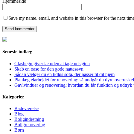
Hjemmeside
Save my name, email, and website in this browser for the next tim
Seneste indlæg
Glashegn giver læ uden at tage udsigten
Skab en oase for den gode nattesøvn
Sådan vælger du en tidløs sofa, der passer til dit hjem
Planlæg elarbejdet før renovering: så undgår du dyre overraskel
Gavlvinduer og renovering: hvordan du får funktion og udtryk t
Kategorier
Badeværelse
Blog
Boligindretning
Boligrenovering
Børn