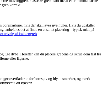
rne messinggreb, klassiske greb i sort metal eller minimalistiske
e greb korrekt.
n boremaskine, hvis der skal laves nye huller. Hvis du udskifter
, anbefales det at finde en ensartet placering – typisk midt på
ort udvalg af køkkengreb
.
er og lige dybe. Herefter kan du placere grebene og skrue dem fast fra
erne eller lågerne.
pe. Rengør overfladerne for borestøv og blyantsmærker, og mærk
ndtrykket i dit køkken.