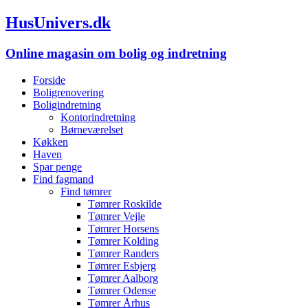
HusUnivers.dk
Online magasin om bolig og indretning
Forside
Boligrenovering
Boligindretning
Kontorindretning
Børneværelset
Køkken
Haven
Spar penge
Find fagmand
Find tømrer
Tømrer Roskilde
Tømrer Vejle
Tømrer Horsens
Tømrer Kolding
Tømrer Randers
Tømrer Esbjerg
Tømrer Aalborg
Tømrer Odense
Tømrer Århus