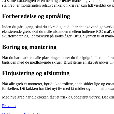
At skifte køkkengreb er en nem og effektiv måde at give dit køkken et
stålgreb, er monteringen relativt enkel og kræver kun lidt værktøj og p
Forberedelse og opmåling
Inden du går i gang, skal du sikre dig, at du har det nødvendige værkt
eksisterende greb, skal du måle afstanden mellem hullerne (CC-mål), s
skuffefronten og lidt forskudt på skabslåger. Brug blyanten til at ma
Boring og montering
Når du har markeret alle placeringer, borer du forsigtigt hullerne – bru
bagsiden med de medfølgende skruer. Brug gerne en skruetrækker til d
Finjustering og afslutning
Når alle greb er monteret, bør du kontrollere, at de sidder lige og ens
forskellen: Dit køkken har fået nyt liv med få midler og minimal indsa
Med nye greb har dit køkken fået et frisk og opdateret udtryk. Det kr
Previous