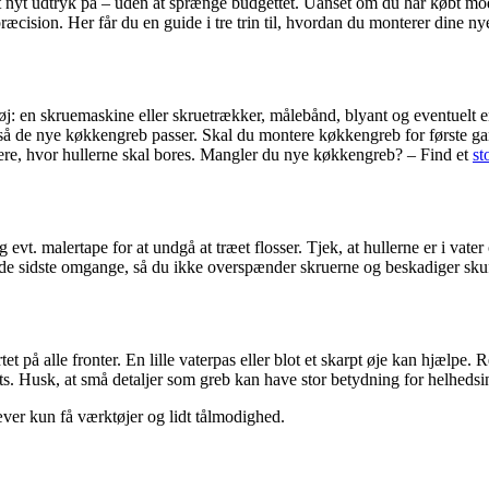
 nyt udtryk på – uden at sprænge budgettet. Uanset om du har købt mode
ræcision. Her får du en guide i tre trin til, hvordan du monterer dine ny
øj: en skruemaskine eller skruetrækker, målebånd, blyant og eventuelt e
å de nye køkkengreb passer. Skal du montere køkkengreb for første gang
rkere, hvor hullerne skal bores. Mangler du nye køkkengreb? – Find et
st
g evt. malertape for at undgå at træet flosser. Tjek, at hullerne er i vat
e sidste omgange, så du ikke overspænder skruerne og beskadiger skuff
artet på alle fronter. En lille vaterpas eller blot et skarpt øje kan hjæl
ts. Husk, at små detaljer som greb kan have stor betydning for helhedsi
æver kun få værktøjer og lidt tålmodighed.