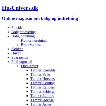
HusUnivers.dk
Online magasin om bolig og indretning
Forside
Boligrenovering
Boligindretning
Kontorindretning
Børneværelset
Køkken
Haven
Spar penge
Find fagmand
Find tømrer
Tømrer Roskilde
Tømrer Vejle
Tømrer Horsens
Tømrer Kolding
Tømrer Randers
Tømrer Esbjerg
Tømrer Aalborg
Tømrer Odense
Tømrer Århus