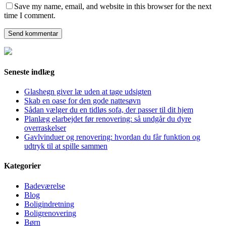
Save my name, email, and website in this browser for the next
time I comment.
Seneste indlæg
Glashegn giver læ uden at tage udsigten
Skab en oase for den gode nattesøvn
Sådan vælger du en tidløs sofa, der passer til dit hjem
Planlæg elarbejdet før renovering: så undgår du dyre
overraskelser
Gavlvinduer og renovering: hvordan du får funktion og
udtryk til at spille sammen
Kategorier
Badeværelse
Blog
Boligindretning
Boligrenovering
Børn