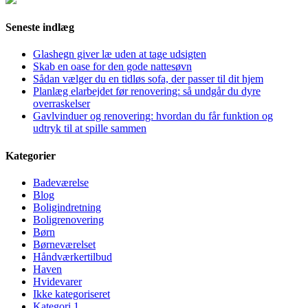
Seneste indlæg
Glashegn giver læ uden at tage udsigten
Skab en oase for den gode nattesøvn
Sådan vælger du en tidløs sofa, der passer til dit hjem
Planlæg elarbejdet før renovering: så undgår du dyre
overraskelser
Gavlvinduer og renovering: hvordan du får funktion og
udtryk til at spille sammen
Kategorier
Badeværelse
Blog
Boligindretning
Boligrenovering
Børn
Børneværelset
Håndværkertilbud
Haven
Hvidevarer
Ikke kategoriseret
Kategori 1