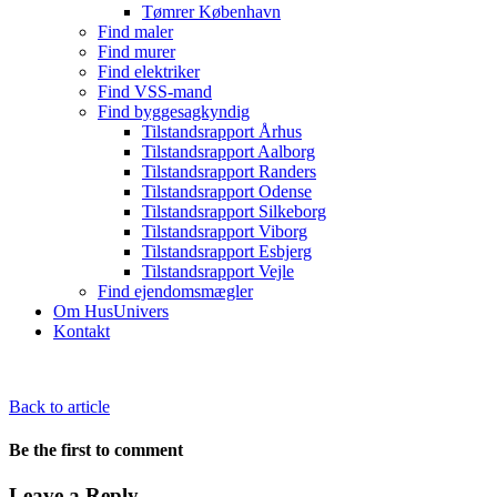
Tømrer København
Find maler
Find murer
Find elektriker
Find VSS-mand
Find byggesagkyndig
Tilstandsrapport Århus
Tilstandsrapport Aalborg
Tilstandsrapport Randers
Tilstandsrapport Odense
Tilstandsrapport Silkeborg
Tilstandsrapport Viborg
Tilstandsrapport Esbjerg
Tilstandsrapport Vejle
Find ejendomsmægler
Om HusUnivers
Kontakt
Back to article
Be the first to comment
Leave a Reply