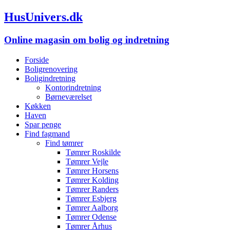
HusUnivers.dk
Online magasin om bolig og indretning
Forside
Boligrenovering
Boligindretning
Kontorindretning
Børneværelset
Køkken
Haven
Spar penge
Find fagmand
Find tømrer
Tømrer Roskilde
Tømrer Vejle
Tømrer Horsens
Tømrer Kolding
Tømrer Randers
Tømrer Esbjerg
Tømrer Aalborg
Tømrer Odense
Tømrer Århus