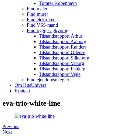
Tømrer København
Find maler
Find murer
Find elektriker
Find VSS-mand
Find byggesagkyndig
Tilstandsrapport Århus
Tilstandsrapport Aalborg
Tilstandsrapport Randers
Tilstandsrapport Odense
Tilstandsrapport Silkeborg
Tilstandsrapport Viborg
Tilstandsrapport Esbjerg
Tilstandsrapport Vejle
Find ejendomsmægler
Om HusUnivers
Kontakt
eva-trio-white-line
Previous
Next