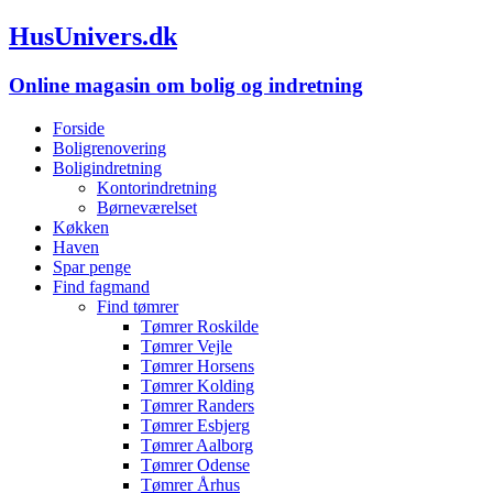
HusUnivers.dk
Online magasin om bolig og indretning
Forside
Boligrenovering
Boligindretning
Kontorindretning
Børneværelset
Køkken
Haven
Spar penge
Find fagmand
Find tømrer
Tømrer Roskilde
Tømrer Vejle
Tømrer Horsens
Tømrer Kolding
Tømrer Randers
Tømrer Esbjerg
Tømrer Aalborg
Tømrer Odense
Tømrer Århus