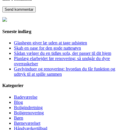
Seneste indlæg
Glashegn giver læ uden at tage udsigten
Skab en oase for den gode nattesøvn
Sådan vælger du en tidløs sofa, der passer til dit hjem
Planlæg elarbejdet før renovering: så undgår du dyre
overraskelser
Gavlvinduer og renovering: hvordan du får funktion og
udtryk til at spille sammen
Kategorier
Badeværelse
Blog
Boligindretning
Boligrenovering
Børn
Børneværelset
Håndværkertilbud