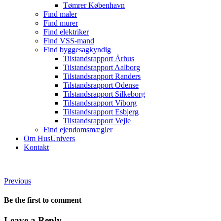
Tømrer København
Find maler
Find murer
Find elektriker
Find VSS-mand
Find byggesagkyndig
Tilstandsrapport Århus
Tilstandsrapport Aalborg
Tilstandsrapport Randers
Tilstandsrapport Odense
Tilstandsrapport Silkeborg
Tilstandsrapport Viborg
Tilstandsrapport Esbjerg
Tilstandsrapport Vejle
Find ejendomsmægler
Om HusUnivers
Kontakt
Previous
Be the first to comment
Leave a Reply