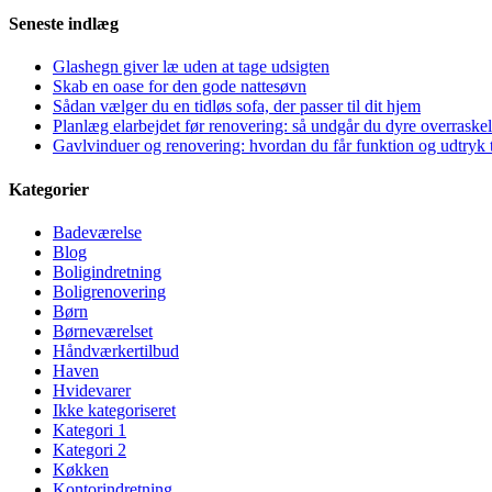
Seneste indlæg
Glashegn giver læ uden at tage udsigten
Skab en oase for den gode nattesøvn
Sådan vælger du en tidløs sofa, der passer til dit hjem
Planlæg elarbejdet før renovering: så undgår du dyre overraskel
Gavlvinduer og renovering: hvordan du får funktion og udtryk t
Kategorier
Badeværelse
Blog
Boligindretning
Boligrenovering
Børn
Børneværelset
Håndværkertilbud
Haven
Hvidevarer
Ikke kategoriseret
Kategori 1
Kategori 2
Køkken
Kontorindretning