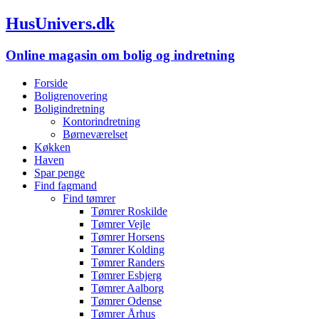
HusUnivers.dk
Online magasin om bolig og indretning
Forside
Boligrenovering
Boligindretning
Kontorindretning
Børneværelset
Køkken
Haven
Spar penge
Find fagmand
Find tømrer
Tømrer Roskilde
Tømrer Vejle
Tømrer Horsens
Tømrer Kolding
Tømrer Randers
Tømrer Esbjerg
Tømrer Aalborg
Tømrer Odense
Tømrer Århus