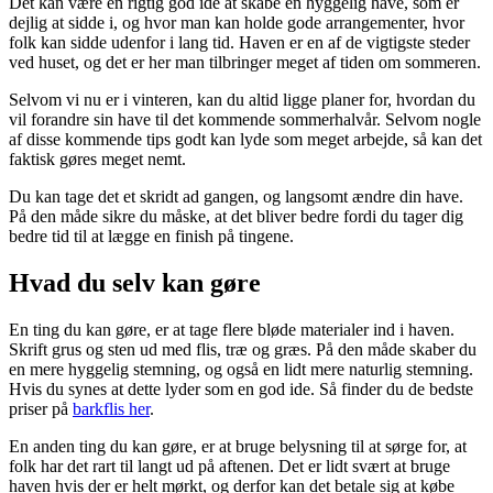
Det kan være en rigtig god ide at skabe en hyggelig have, som er
dejlig at sidde i, og hvor man kan holde gode arrangementer, hvor
folk kan sidde udenfor i lang tid. Haven er en af de vigtigste steder
ved huset, og det er her man tilbringer meget af tiden om sommeren.
Selvom vi nu er i vinteren, kan du altid ligge planer for, hvordan du
vil forandre sin have til det kommende sommerhalvår. Selvom nogle
af disse kommende tips godt kan lyde som meget arbejde, så kan det
faktisk gøres meget nemt.
Du kan tage det et skridt ad gangen, og langsomt ændre din have.
På den måde sikre du måske, at det bliver bedre fordi du tager dig
bedre tid til at lægge en finish på tingene.
Hvad du selv kan gøre
En ting du kan gøre, er at tage flere bløde materialer ind i haven.
Skrift grus og sten ud med flis, træ og græs. På den måde skaber du
en mere hyggelig stemning, og også en lidt mere naturlig stemning.
Hvis du synes at dette lyder som en god ide. Så finder du de bedste
priser på
barkflis her
.
En anden ting du kan gøre, er at bruge belysning til at sørge for, at
folk har det rart til langt ud på aftenen. Det er lidt svært at bruge
haven hvis der er helt mørkt, og derfor kan det betale sig at købe