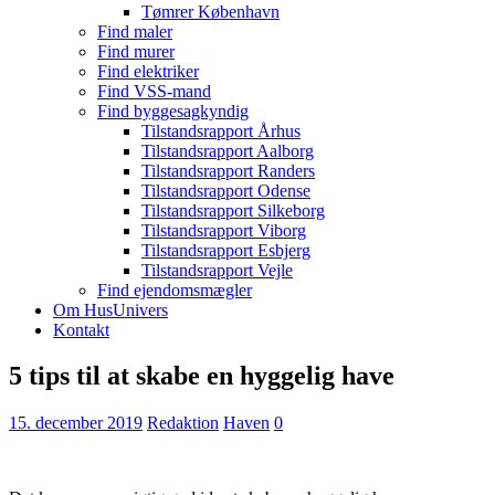
Tømrer København
Find maler
Find murer
Find elektriker
Find VSS-mand
Find byggesagkyndig
Tilstandsrapport Århus
Tilstandsrapport Aalborg
Tilstandsrapport Randers
Tilstandsrapport Odense
Tilstandsrapport Silkeborg
Tilstandsrapport Viborg
Tilstandsrapport Esbjerg
Tilstandsrapport Vejle
Find ejendomsmægler
Om HusUnivers
Kontakt
5 tips til at skabe en hyggelig have
15. december 2019
Redaktion
Haven
0