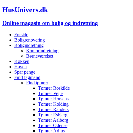
HusUnivers.dk
Online magasin om bolig og indretning
Forside
Boligrenovering
Boligindretning
Kontorindretning
Børneværelset
Køkken
Haven
Spar penge
Find fagmand
Find tømrer
Tømrer Roskilde
Tømrer Vejle
Tømrer Horsens
Tømrer Kolding
Tømrer Randers
Tømrer Esbjerg
Tømrer Aalborg
Tømrer Odense
Tømrer Århus