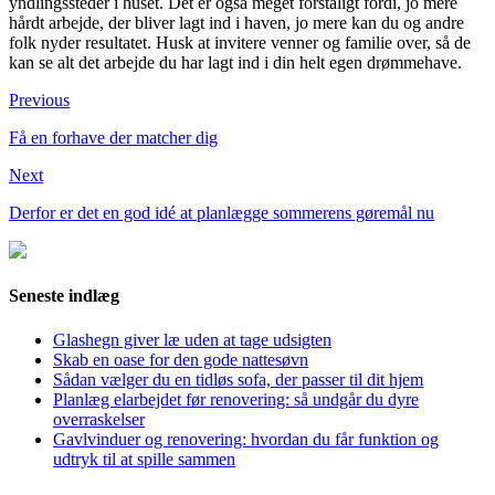
yndlingssteder i huset. Det er også meget forståligt fordi, jo mere
hårdt arbejde, der bliver lagt ind i haven, jo mere kan du og andre
folk nyder resultatet. Husk at invitere venner og familie over, så de
kan se alt det arbejde du har lagt ind i din helt egen drømmehave.
Previous
Få en forhave der matcher dig
Next
Derfor er det en god idé at planlægge sommerens gøremål nu
Seneste indlæg
Glashegn giver læ uden at tage udsigten
Skab en oase for den gode nattesøvn
Sådan vælger du en tidløs sofa, der passer til dit hjem
Planlæg elarbejdet før renovering: så undgår du dyre
overraskelser
Gavlvinduer og renovering: hvordan du får funktion og
udtryk til at spille sammen