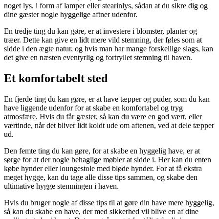
noget lys, i form af lamper eller stearinlys, sådan at du sikre dig og
dine gæster nogle hyggelige aftner udenfor.
En tredje ting du kan gøre, er at investere i blomster, planter og
træer. Dette kan give en lidt mere vild stemning, der føles som at
sidde i den ægte natur, og hvis man har mange forskellige slags, kan
det give en næsten eventyrlig og fortryllet stemning til haven.
Et komfortabelt sted
En fjerde ting du kan gøre, er at have tæpper og puder, som du kan
have liggende udenfor for at skabe en komfortabel og tryg
atmosfære. Hvis du får gæster, så kan du være en god vært, eller
værtinde, når det bliver lidt koldt ude om aftenen, ved at dele tæpper
ud.
Den femte ting du kan gøre, for at skabe en hyggelig have, er at
sørge for at der nogle behaglige møbler at sidde i. Her kan du enten
købe hynder eller loungestole med bløde hynder. For at få ekstra
meget hygge, kan du tage alle disse tips sammen, og skabe den
ultimative hygge stemningen i haven.
Hvis du bruger nogle af disse tips til at gøre din have mere hyggelig,
så kan du skabe en have, der med sikkerhed vil blive en af dine