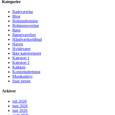
Kategorier
Badeværelse
Blog
Boligindretning
Boligrenovering
Børn
Børneværelset
Håndværkertilbud
Haven
Hvidevarer
Ikke kategoriseret
Kategori 1
Kategori 2
Køkken
Kontorindretning
Musikudstyr
Spar penge
Arkiver
juli 2026
juni 2026
maj 2026