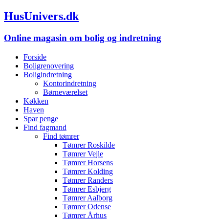
HusUnivers.dk
Online magasin om bolig og indretning
Forside
Boligrenovering
Boligindretning
Kontorindretning
Børneværelset
Køkken
Haven
Spar penge
Find fagmand
Find tømrer
Tømrer Roskilde
Tømrer Vejle
Tømrer Horsens
Tømrer Kolding
Tømrer Randers
Tømrer Esbjerg
Tømrer Aalborg
Tømrer Odense
Tømrer Århus