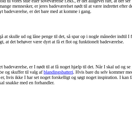
 til vores stue eller soveværelse f.eks., er det alligevel rart, at der ser
ange mennesker, er jeres badeværelset nødt til at være indrettet efter d
 nyt badeværelse, er det bare med at komme i gang.
å at skulle ud og låne penge til det, så spar op i nogle måneder indtil I f
t, at det behøver være dyrt at få et flot og funktionelt badeværelse.
et badeværelse, er I nødt til at få noget hjælp til det. Når I skal ud og
be og skuffer til valg af
blandingsbatteri
. Hvis bare du selv kommer med
s ikke I har set noget forskelligt og søgt noget inspiration. I kan få i
skal snakke med en forhandler.