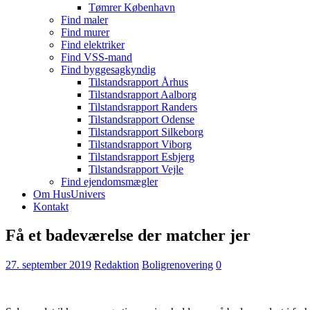
Tømrer København
Find maler
Find murer
Find elektriker
Find VSS-mand
Find byggesagkyndig
Tilstandsrapport Århus
Tilstandsrapport Aalborg
Tilstandsrapport Randers
Tilstandsrapport Odense
Tilstandsrapport Silkeborg
Tilstandsrapport Viborg
Tilstandsrapport Esbjerg
Tilstandsrapport Vejle
Find ejendomsmægler
Om HusUnivers
Kontakt
Få et badeværelse der matcher jer
27. september 2019
Redaktion
Boligrenovering
0