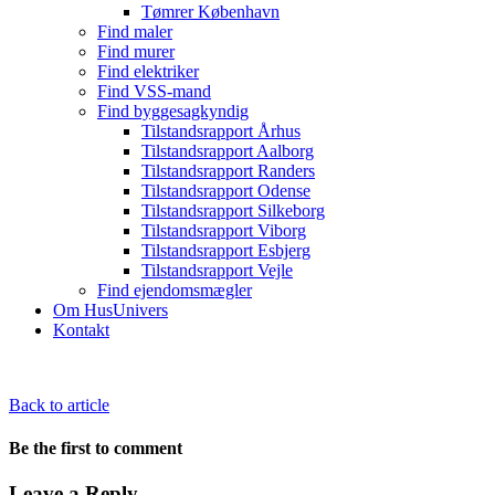
Tømrer København
Find maler
Find murer
Find elektriker
Find VSS-mand
Find byggesagkyndig
Tilstandsrapport Århus
Tilstandsrapport Aalborg
Tilstandsrapport Randers
Tilstandsrapport Odense
Tilstandsrapport Silkeborg
Tilstandsrapport Viborg
Tilstandsrapport Esbjerg
Tilstandsrapport Vejle
Find ejendomsmægler
Om HusUnivers
Kontakt
Back to article
Be the first to comment
Leave a Reply