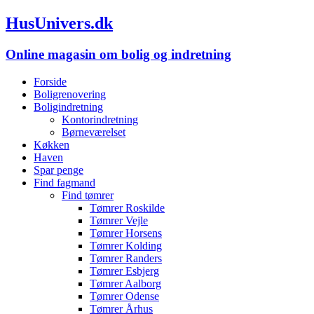
HusUnivers.dk
Online magasin om bolig og indretning
Forside
Boligrenovering
Boligindretning
Kontorindretning
Børneværelset
Køkken
Haven
Spar penge
Find fagmand
Find tømrer
Tømrer Roskilde
Tømrer Vejle
Tømrer Horsens
Tømrer Kolding
Tømrer Randers
Tømrer Esbjerg
Tømrer Aalborg
Tømrer Odense
Tømrer Århus