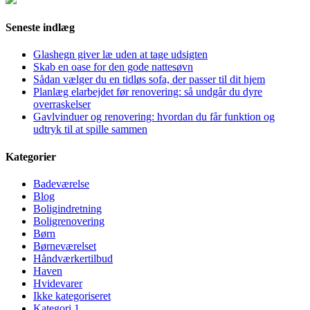
Seneste indlæg
Glashegn giver læ uden at tage udsigten
Skab en oase for den gode nattesøvn
Sådan vælger du en tidløs sofa, der passer til dit hjem
Planlæg elarbejdet før renovering: så undgår du dyre
overraskelser
Gavlvinduer og renovering: hvordan du får funktion og
udtryk til at spille sammen
Kategorier
Badeværelse
Blog
Boligindretning
Boligrenovering
Børn
Børneværelset
Håndværkertilbud
Haven
Hvidevarer
Ikke kategoriseret
Kategori 1