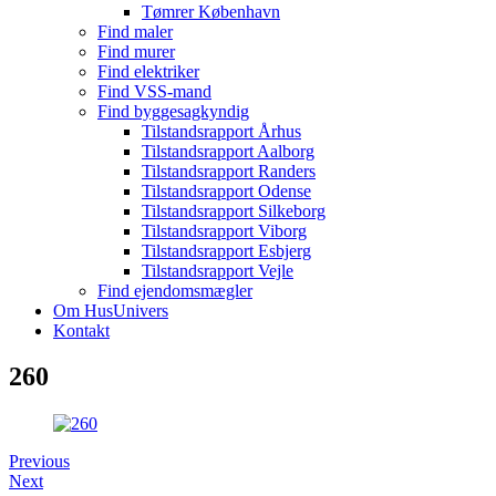
Tømrer København
Find maler
Find murer
Find elektriker
Find VSS-mand
Find byggesagkyndig
Tilstandsrapport Århus
Tilstandsrapport Aalborg
Tilstandsrapport Randers
Tilstandsrapport Odense
Tilstandsrapport Silkeborg
Tilstandsrapport Viborg
Tilstandsrapport Esbjerg
Tilstandsrapport Vejle
Find ejendomsmægler
Om HusUnivers
Kontakt
260
Previous
Next