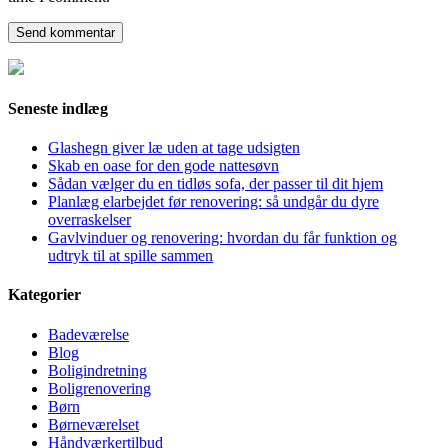
Seneste indlæg
Glashegn giver læ uden at tage udsigten
Skab en oase for den gode nattesøvn
Sådan vælger du en tidløs sofa, der passer til dit hjem
Planlæg elarbejdet før renovering: så undgår du dyre
overraskelser
Gavlvinduer og renovering: hvordan du får funktion og
udtryk til at spille sammen
Kategorier
Badeværelse
Blog
Boligindretning
Boligrenovering
Børn
Børneværelset
Håndværkertilbud