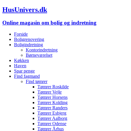
HusUnivers.dk
Online magasin om bolig og indretning
Forside
Boligrenovering
Boligindretning
Kontorindretning
Børneværelset
Køkken
Haven
Spar penge
Find fagmand
Find tømrer
Tømrer Roskilde
Tømrer Vejle
Tømrer Horsens
Tømrer Kolding
Tømrer Randers
Tømrer Esbjerg
Tømrer Aalborg
Tømrer Odense
Tømrer Århus