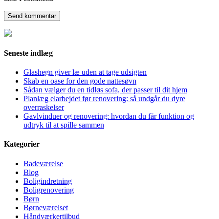
Seneste indlæg
Glashegn giver læ uden at tage udsigten
Skab en oase for den gode nattesøvn
Sådan vælger du en tidløs sofa, der passer til dit hjem
Planlæg elarbejdet før renovering: så undgår du dyre
overraskelser
Gavlvinduer og renovering: hvordan du får funktion og
udtryk til at spille sammen
Kategorier
Badeværelse
Blog
Boligindretning
Boligrenovering
Børn
Børneværelset
Håndværkertilbud