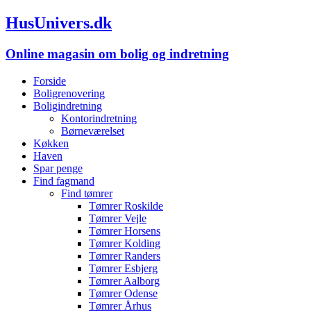
HusUnivers.dk
Online magasin om bolig og indretning
Forside
Boligrenovering
Boligindretning
Kontorindretning
Børneværelset
Køkken
Haven
Spar penge
Find fagmand
Find tømrer
Tømrer Roskilde
Tømrer Vejle
Tømrer Horsens
Tømrer Kolding
Tømrer Randers
Tømrer Esbjerg
Tømrer Aalborg
Tømrer Odense
Tømrer Århus