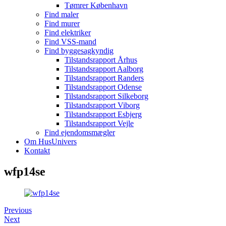
Tømrer København
Find maler
Find murer
Find elektriker
Find VSS-mand
Find byggesagkyndig
Tilstandsrapport Århus
Tilstandsrapport Aalborg
Tilstandsrapport Randers
Tilstandsrapport Odense
Tilstandsrapport Silkeborg
Tilstandsrapport Viborg
Tilstandsrapport Esbjerg
Tilstandsrapport Vejle
Find ejendomsmægler
Om HusUnivers
Kontakt
wfp14se
Previous
Next